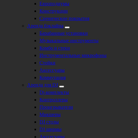
Европодиумы
Конструкции
Сценические покрытия
Аренда бэклайна
Барабанные установки
Музыкальные инструменты
Комбо и стеки
Инструментальные микрофоны
Стойки
Аксессуары
Коммутация
Аренда для DJ
Dj-комплекты
Контроллеры
Проигрыватели
Микшеры
DJ столы
DJ ширмы
Акссесуары