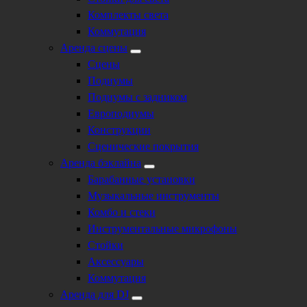
Комплекты света
Коммутация
Аренда сцены
Сцены
Подиумы
Подиумы с задником
Европодиумы
Конструкции
Сценические покрытия
Аренда бэклайна
Барабанные установки
Музыкальные инструменты
Комбо и стеки
Инструментальные микрофоны
Стойки
Аксессуары
Коммутация
Аренда для DJ