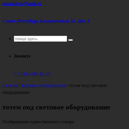
sound4eck@mail.ru
Санкт-Петербург, Большевиков 32, лит. З
Поиск
для:
Звоните
+ 7 (812) 985 85 25
Главная
/
Каталог оборудования
/
тотем под световое
оборудование
тотем под световое оборудование
Отображение единственного товара