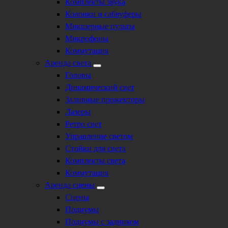
Комплекты звука
Колонки и сабвуферы
Микшерные пульты
Микрофоны
Коммутация
Аренда света
Головы
Динамический свет
Заливные прожекторы
Лазеры
Ретро свет
Управление светом
Стойки для света
Комплекты света
Коммутация
Аренда сцены
Сцены
Подиумы
Подиумы с задником