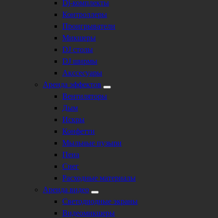
Dj-комплекты
Контроллеры
Проигрыватели
Микшеры
DJ столы
DJ ширмы
Акссесуары
Аренда эффектов
Вентиляторы
Дым
Искры
Конфетти
Мыльные пузыри
Пена
Снег
Расходные материалы
Аренда видео
Светодиодные экраны
Видеомикшеры