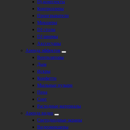
Dj-комплекты
Контроллеры
Проигрыватели
Микшеры
DJ столы
DJ ширмы
Акссесуары
Аренда эффектов
Вентиляторы
Дым
Искры
Конфетти
Мыльные пузыри
Пена
Снег
Расходные материалы
Аренда видео
Светодиодные экраны
Видеомикшеры