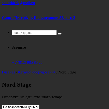
sound4eck@mail.ru
Санкт-Петербург, Большевиков 32, лит. З
Поиск
для:
Звоните
+ 7 (812) 985 85 25
Главная
/
Каталог оборудования
/
Nord Stage
Nord Stage
Отображение единственного товара