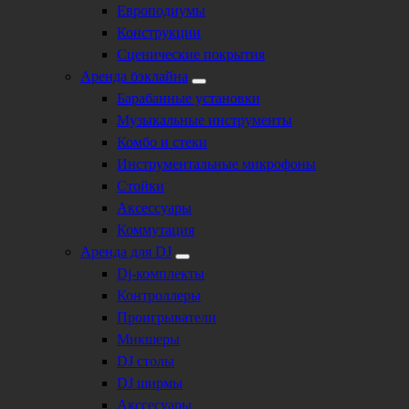
Европодиумы
Конструкции
Сценические покрытия
Аренда бэклайна
Барабанные установки
Музыкальные инструменты
Комбо и стеки
Инструментальные микрофоны
Стойки
Аксессуары
Коммутация
Аренда для DJ
Dj-комплекты
Контроллеры
Проигрыватели
Микшеры
DJ столы
DJ ширмы
Акссесуары