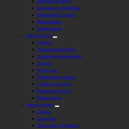
Комплекты звука
Колонки и сабвуферы
Микшерные пульты
Микрофоны
Коммутация
Аренда света
Головы
Динамический свет
Заливные прожекторы
Лазеры
Ретро свет
Управление светом
Стойки для света
Комплекты света
Коммутация
Аренда сцены
Сцены
Подиумы
Подиумы с задником