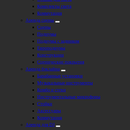
Комплекты света
Коммутация
Аренда сцены
Сцены
Подиумы
Подиумы с задником
Европодиумы
Конструкции
Сценические покрытия
Аренда бэклайна
Барабанные установки
Музыкальные инструменты
Комбо и стеки
Инструментальные микрофоны
Стойки
Аксессуары
Коммутация
Аренда для DJ