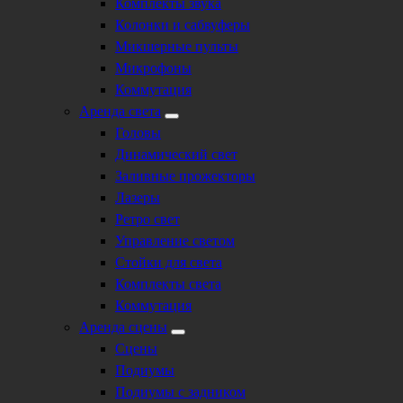
Комплекты звука
Колонки и сабвуферы
Микшерные пульты
Микрофоны
Коммутация
Аренда света
Головы
Динамический свет
Заливные прожекторы
Лазеры
Ретро свет
Управление светом
Стойки для света
Комплекты света
Коммутация
Аренда сцены
Сцены
Подиумы
Подиумы с задником