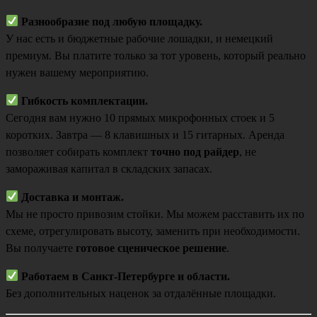
Разнообразие под любую площадку.
У нас есть и бюджетные рабочие лошадки, и немецкий
премиум. Вы платите только за тот уровень, который реально
нужен вашему мероприятию.
Гибкость комплектации.
Сегодня вам нужно 10 прямых микрофонных стоек и 5
коротких. Завтра — 8 клавишных и 15 гитарных. Аренда
позволяет собирать комплект
точно под райдер
, не
замораживая капитал в складских запасах.
Доставка и монтаж.
Мы не просто привозим стойки. Мы можем расставить их по
схеме, отрегулировать высоту, заменить при необходимости.
Вы получаете
готовое сценическое решение
.
Работаем в Санкт-Петербурге и области.
Без дополнительных наценок за отдалённые площадки.