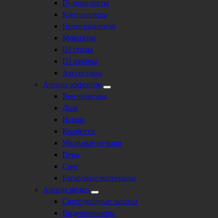
Dj-комплекты
Контроллеры
Проигрыватели
Микшеры
DJ столы
DJ ширмы
Акссесуары
Аренда эффектов
Вентиляторы
Дым
Искры
Конфетти
Мыльные пузыри
Пена
Снег
Расходные материалы
Аренда видео
Светодиодные экраны
Видеомикшеры