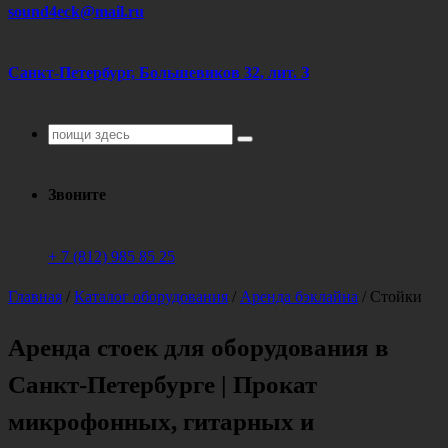
sound4eck@mail.ru
Санкт-Петербург, Большевиков 32, лит. З
Поиск
для:
Звоните
+ 7 (812) 985 85 25
Главная
/
Каталог оборудования
/
Аренда бэклайна
/
Стойки
Аренда стоек для оборудования в
Санкт-Петербурге | Прокат
микрофонных, гитарных и