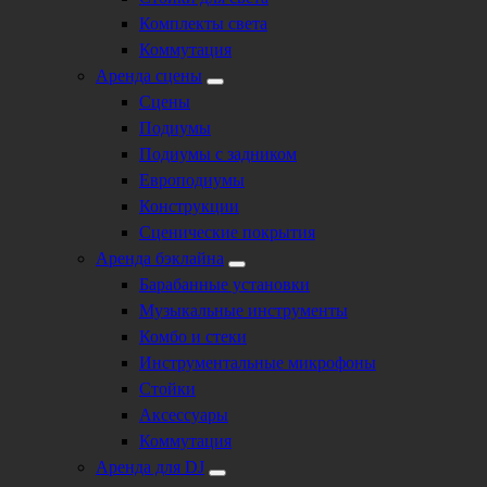
Комплекты света
Коммутация
Аренда сцены
Сцены
Подиумы
Подиумы с задником
Европодиумы
Конструкции
Сценические покрытия
Аренда бэклайна
Барабанные установки
Музыкальные инструменты
Комбо и стеки
Инструментальные микрофоны
Стойки
Аксессуары
Коммутация
Аренда для DJ