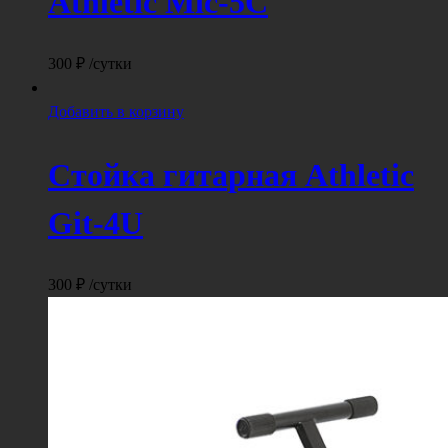
Athletic Mic-5C
300
₽
/сутки
Добавить в корзину
Стойка гитарная Athletic
Git-4U
300
₽
/сутки