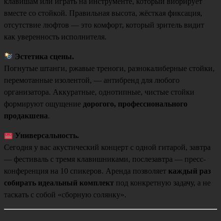
клавишам или играть на инструменте, который вибрирует
вместе со стойкой. Правильная высота, жёсткая фиксация,
отсутствие люфтов — это комфорт, который зритель видит
как уверенность исполнителя.
Эстетика сцены.
Погнутые штанги, ржавые треноги, разнокалиберные стойки,
перемотанные изолентой, — антибренд для любого
организатора. Аккуратные, однотипные, чистые стойки
формируют ощущение
дорогого, профессионального
продакшена
.
Универсальность.
Сегодня у вас акустический концерт с одной гитарой, завтра
— фестиваль с тремя клавишниками, послезавтра — пресс-
конференция на 10 спикеров. Аренда позволяет
каждый раз
собирать идеальный комплект
под конкретную задачу, а не
таскать с собой «сборную солянку».