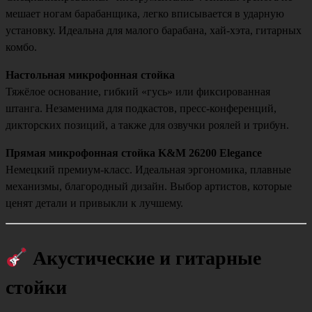
мешает ногам барабанщика, легко вписывается в ударную
установку. Идеальна для малого барабана, хай-хэта, гитарных
комбо.
Настольная микрофонная стойка
Тяжёлое основание, гибкий «гусь» или фиксированная
штанга. Незаменима для подкастов, пресс-конференций,
дикторских позиций, а также для озвучки роялей и трибун.
Прямая микрофонная стойка K&M 26200 Elegance
Немецкий премиум-класс. Идеальная эргономика, плавные
механизмы, благородный дизайн. Выбор артистов, которые
ценят детали и привыкли к лучшему.
Акустические и гитарные
стойки