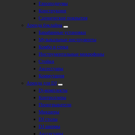
Европодиумы
Конструкции
Сценические покрытия
Аренда бэклайна
Барабанные установки
Музыкальные инструменты
Комбо и стеки
Инструментальные микрофоны
Стойки
Аксессуары
Коммутация
Аренда для DJ
Dj-комплекты
Контроллеры
Проигрыватели
Микшеры
DJ столы
DJ ширмы
Акссесуары