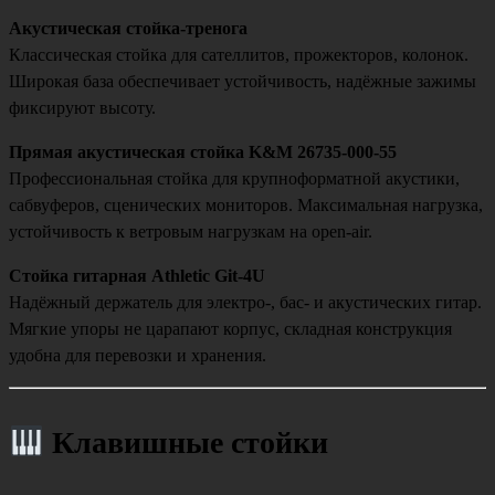
Акустическая стойка-тренога
Классическая стойка для сателлитов, прожекторов, колонок.
Широкая база обеспечивает устойчивость, надёжные зажимы
фиксируют высоту.
Прямая акустическая стойка K&M 26735-000-55
Профессиональная стойка для крупноформатной акустики,
сабвуферов, сценических мониторов. Максимальная нагрузка,
устойчивость к ветровым нагрузкам на open-air.
Стойка гитарная Athletic Git-4U
Надёжный держатель для электро-, бас- и акустических гитар.
Мягкие упоры не царапают корпус, складная конструкция
удобна для перевозки и хранения.
Клавишные стойки