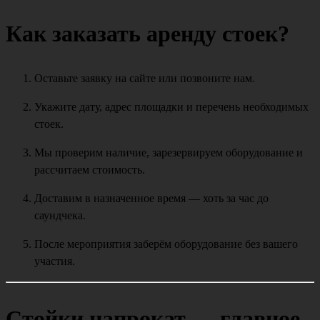
Как заказать аренду стоек?
Оставьте заявку на сайте или позвоните нам.
Укажите дату, адрес площадки и перечень необходимых
стоек.
Мы проверим наличие, зарезервируем оборудование и
рассчитаем стоимость.
Доставим в назначенное время — хоть за час до
саундчека.
После мероприятия заберём оборудование без вашего
участия.
Стойки напрокат — главное