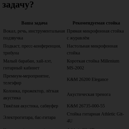
задачу?
Ваша задача
Рекомендуемая стойка
Вокал, речь, инструментальная
Прямая микрофонная стойка
подзвучка
с журавлём
Подкаст, пресс-конференция,
Настольная микрофонная
трибуна
стойка
Малый барабан, хай-хэт,
Короткая стойка Millenium
гитарный кабинет
MS-2002
Премиум-мероприятие,
K&M 26200 Elegance
телеэфир
Колонка, прожектор, лёгкая
Акустическая тренога
акустика
Тяжёлая акустика, сабвуфер
K&M 26735-000-55
Стойка гитарная Athletic Git-
Электрогитара, бас-гитара
4U