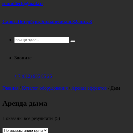
sound4eck@mail.ru
Санкт-Петербург, Большевиков 32, лит. З
Поиск
для:
Звоните
+ 7 (812) 985 85 25
Главная
/
Каталог оборудования
/
Аренда эффектов
/
Дым
Аренда дыма
Цены:
Показаны все результаты (5)
по
возрастанию