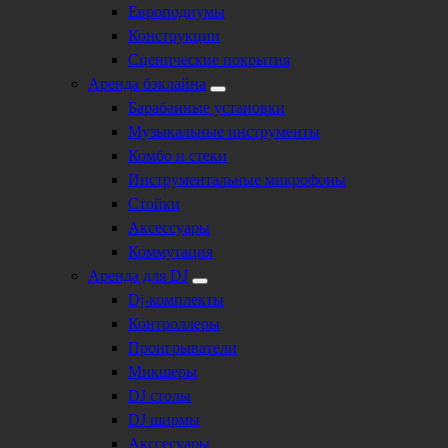
Европодиумы
Конструкции
Сценические покрытия
Аренда бэклайна
Барабанные установки
Музыкальные инструменты
Комбо и стеки
Инструментальные микрофоны
Стойки
Аксессуары
Коммутация
Аренда для DJ
Dj-комплекты
Контроллеры
Проигрыватели
Микшеры
DJ столы
DJ ширмы
Акссесуары