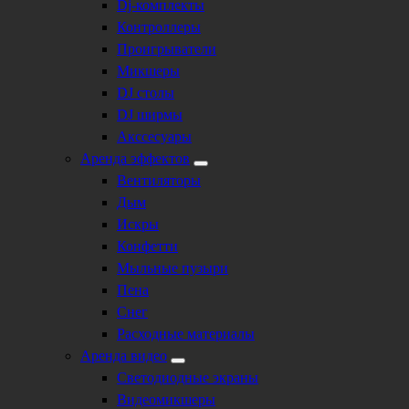
Dj-комплекты
Контроллеры
Проигрыватели
Микшеры
DJ столы
DJ ширмы
Акссесуары
Аренда эффектов
Вентиляторы
Дым
Искры
Конфетти
Мыльные пузыри
Пена
Снег
Расходные материалы
Аренда видео
Светодиодные экраны
Видеомикшеры