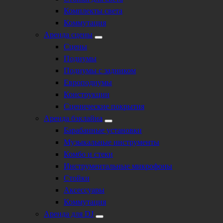
Комплекты света
Коммутация
Аренда сцены
Сцены
Подиумы
Подиумы с задником
Европодиумы
Конструкции
Сценические покрытия
Аренда бэклайна
Барабанные установки
Музыкальные инструменты
Комбо и стеки
Инструментальные микрофоны
Стойки
Аксессуары
Коммутация
Аренда для DJ