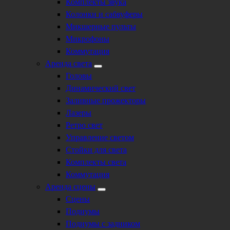
Комплекты звука
Колонки и сабвуферы
Микшерные пульты
Микрофоны
Коммутация
Аренда света
Головы
Динамический свет
Заливные прожекторы
Лазеры
Ретро свет
Управление светом
Стойки для света
Комплекты света
Коммутация
Аренда сцены
Сцены
Подиумы
Подиумы с задником