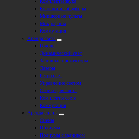
Комплекты звука
Колонки и сабвуферы
Микшерные пульты
Микрофоны
Коммутация
Аренда света
Головы
Динамический свет
Заливные прожекторы
Лазеры
Ретро свет
Управление светом
Стойки для света
Комплекты света
Коммутация
Аренда сцены
Сцены
Подиумы
Подиумы с задником