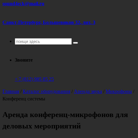
sound4eck@mail.ru
Санкт-Петербург, Большевиков 32, лит. З
Поиск
для:
Звоните
+ 7 (812) 985 85 25
Главная
/
Каталог оборудования
/
Аренда звука
/
Микрофоны
/
Конференц системы
Аренда конференц-микрофонов для
деловых мероприятий