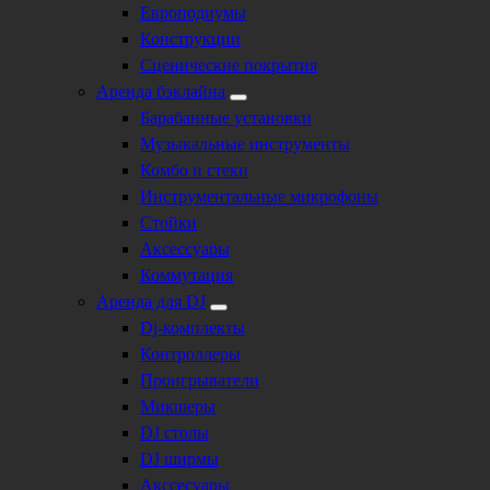
Европодиумы
Конструкции
Сценические покрытия
Аренда бэклайна
Барабанные установки
Музыкальные инструменты
Комбо и стеки
Инструментальные микрофоны
Стойки
Аксессуары
Коммутация
Аренда для DJ
Dj-комплекты
Контроллеры
Проигрыватели
Микшеры
DJ столы
DJ ширмы
Акссесуары