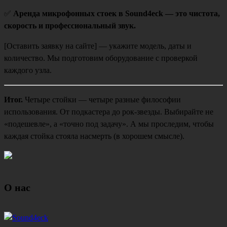
✅
Аренда микрофонных стоек в Sound4eck — это чистота,
скорость и профессиональный звук.
[Оставить заявку на сайте] — укажите модель, даты и
количество. Мы подготовим оборудование с проверкой
каждого узла.
Итог.
Четыре стойки — четыре разные философии
использования. От подкастера до рок-звезды. Выбирайте не
«подешевле», а «точно под задачу». А мы проследим, чтобы
каждая стойка стояла насмерть (в хорошем смысле).
О нас