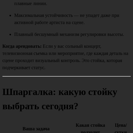
плавные линии.
Максимальная устойчивость — не упадет даже при
активной работе артиста на сцене.
Плавный бесшумный механизм регулировки высоты.
Когда арендовать:
Если у вас сольный концерт,
телевизионная съемка или мероприятие, где каждая деталь на
сцене проходит визуальный контроль. Это стойка, которая
подчеркивает статус.
Шпаргалка: какую стойку
выбрать сегодня?
Какая стойка
Цена/
Ваша задача
подходит
сутки