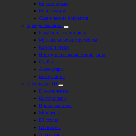
Европодиумы
Конструкции
Сценические покрытия
Аренда бэклайна
Барабанные установки
Музыкальные инструменты
Комбо и стеки
Инструментальные микрофоны
Стойки
Аксессуары
Коммутация
Аренда для DJ
Dj-комплекты
Контроллеры
Проигрыватели
Микшеры
DJ столы
DJ ширмы
Акссесуары