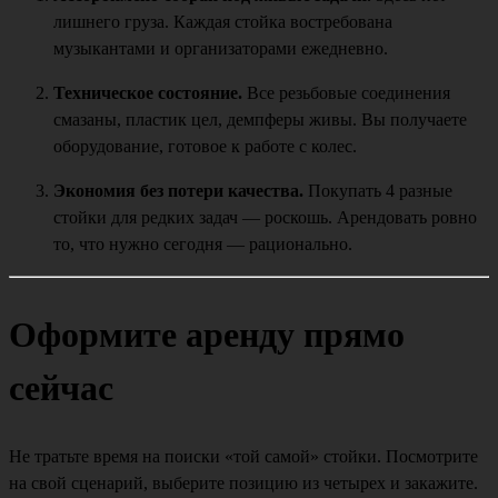
лишнего груза. Каждая стойка востребована
музыкантами и организаторами ежедневно.
Техническое состояние.
Все резьбовые соединения
смазаны, пластик цел, демпферы живы. Вы получаете
оборудование, готовое к работе с колес.
Экономия без потери качества.
Покупать 4 разные
стойки для редких задач — роскошь. Арендовать ровно
то, что нужно сегодня — рационально.
Оформите аренду прямо
сейчас
Не тратьте время на поиски «той самой» стойки. Посмотрите
на свой сценарий, выберите позицию из четырех и закажите.