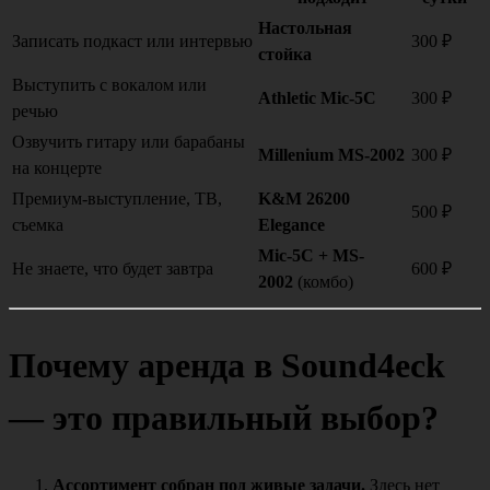
Настольная
Записать подкаст или интервью
300 ₽
стойка
Выступить с вокалом или
Athletic Mic-5C
300 ₽
речью
Озвучить гитару или барабаны
Millenium MS-2002
300 ₽
на концерте
Премиум-выступление, ТВ,
K&M 26200
500 ₽
съемка
Elegance
Mic-5C + MS-
Не знаете, что будет завтра
600 ₽
2002
(комбо)
Почему аренда в Sound4eck
— это правильный выбор?
Ассортимент собран под живые задачи.
Здесь нет