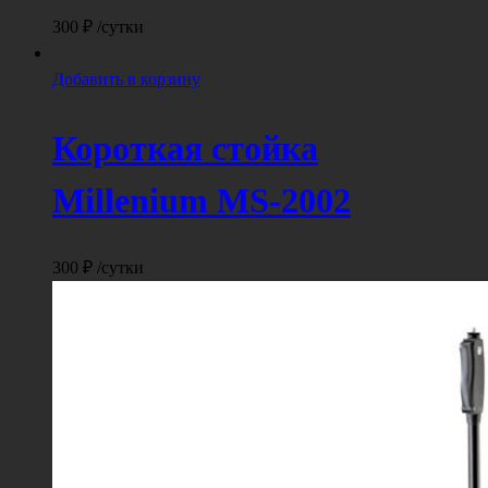
300
₽
/сутки
Добавить в корзину
Короткая стойка
Millenium MS-2002
300
₽
/сутки