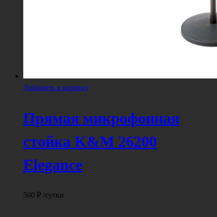
Добавить в корзину
Прямая микрофонная
стойка K&M 26200
Elegance
500
₽
/сутки