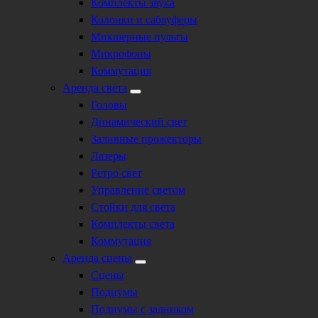
Комплекты звука
Колонки и сабвуферы
Микшерные пульты
Микрофоны
Коммутация
Аренда света
Головы
Динамический свет
Заливные прожекторы
Лазеры
Ретро свет
Управление светом
Стойки для света
Комплекты света
Коммутация
Аренда сцены
Сцены
Подиумы
Подиумы с задником