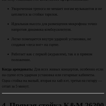
Укороченная тренога не мешает ногам музыкантов и не
цепляется за стойки тарелок.
Идеальная высота для размещения микрофона точно
напротив динамика комбоусилителя.
Легко помещается внутри ударной установки, не
создавая «леса ног» на сцене.
Работает как с перкой (журавлем), так и в прямом
положении.
Когда арендовать:
Для всех живых концертов, особенно если
на сцене есть ударная установка или гитарные кабинеты.
Одна стойка на малый, вторая на хай-хэт, третья на гитару —
сетап за 5 минут.
4. Прямая стойка K&M 26200