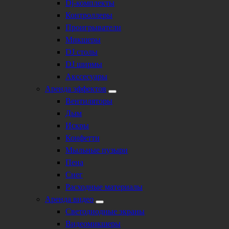
Dj-комплекты
Контроллеры
Проигрыватели
Микшеры
DJ столы
DJ ширмы
Акссесуары
Аренда эффектов
Вентиляторы
Дым
Искры
Конфетти
Мыльные пузыри
Пена
Снег
Расходные материалы
Аренда видео
Светодиодные экраны
Видеомикшеры