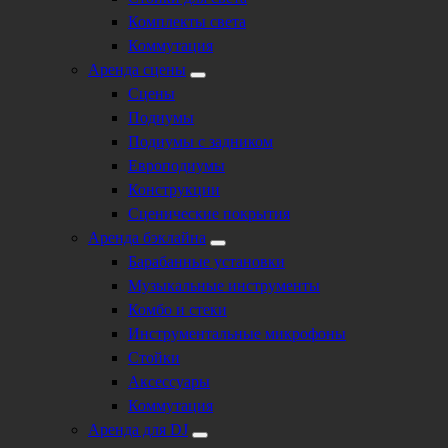
Комплекты света
Коммутация
Аренда сцены
Сцены
Подиумы
Подиумы с задником
Европодиумы
Конструкции
Сценические покрытия
Аренда бэклайна
Барабанные установки
Музыкальные инструменты
Комбо и стеки
Инструментальные микрофоны
Стойки
Аксессуары
Коммутация
Аренда для DJ