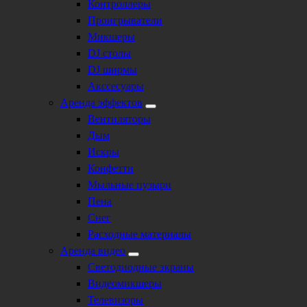
Контроллеры
Проигрыватели
Микшеры
DJ столы
DJ ширмы
Акссесуары
Аренда эффектов
Вентиляторы
Дым
Искры
Конфетти
Мыльные пузыри
Пена
Снег
Расходные материалы
Аренда видео
Светодиодные экраны
Видеомикшеры
Телевизоры