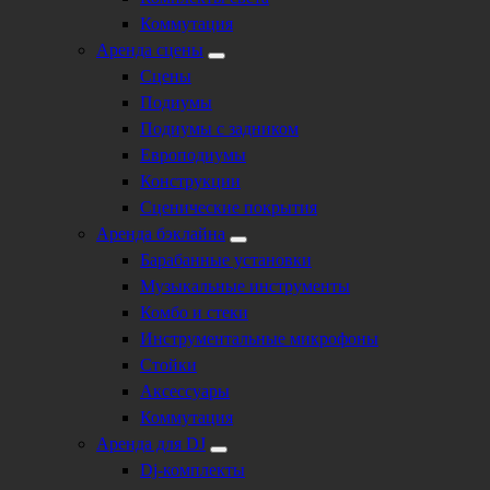
Коммутация
Аренда сцены
Сцены
Подиумы
Подиумы с задником
Европодиумы
Конструкции
Сценические покрытия
Аренда бэклайна
Барабанные установки
Музыкальные инструменты
Комбо и стеки
Инструментальные микрофоны
Стойки
Аксессуары
Коммутация
Аренда для DJ
Dj-комплекты