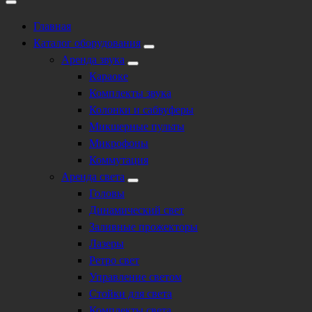
Главная
Каталог оборудования
Аренда звука
Караоке
Комплекты звука
Колонки и сабвуферы
Микшерные пульты
Микрофоны
Коммутация
Аренда света
Головы
Динамический свет
Заливные прожекторы
Лазеры
Ретро свет
Управление светом
Стойки для света
Комплекты света