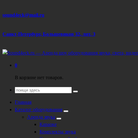
Перейти
sound4eck@mail.ru
к
содержанию
Санкт-Петербург, Большевиков 32, лит. З
Техническое обеспечение мероприятий
0
В корзине нет товаров.
Поиск
для:
Главная
Каталог оборудования
Аренда звука
Караоке
Комплекты звука