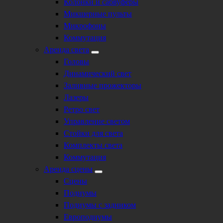
Колонки и сабвуферы
Микшерные пульты
Микрофоны
Коммутация
Аренда света
Головы
Динамический свет
Заливные прожекторы
Лазеры
Ретро свет
Управление светом
Стойки для света
Комплекты света
Коммутация
Аренда сцены
Сцены
Подиумы
Подиумы с задником
Европодиумы