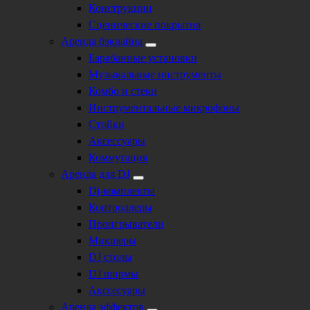
Конструкции
Сценические покрытия
Аренда бэклайна
Барабанные установки
Музыкальные инструменты
Комбо и стеки
Инструментальные микрофоны
Стойки
Аксессуары
Коммутация
Аренда для DJ
Dj-комплекты
Контроллеры
Проигрыватели
Микшеры
DJ столы
DJ ширмы
Акссесуары
Аренда эффектов