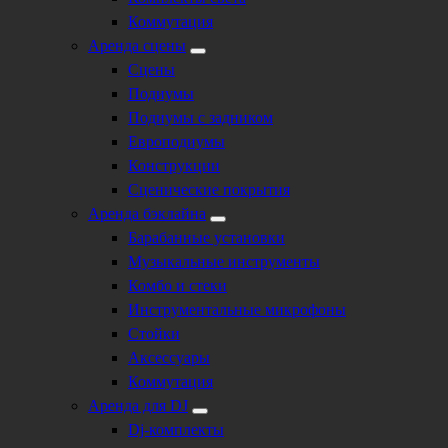
Коммутация
Аренда сцены
Сцены
Подиумы
Подиумы с задником
Европодиумы
Конструкции
Сценические покрытия
Аренда бэклайна
Барабанные установки
Музыкальные инструменты
Комбо и стеки
Инструментальные микрофоны
Стойки
Аксессуары
Коммутация
Аренда для DJ
Dj-комплекты