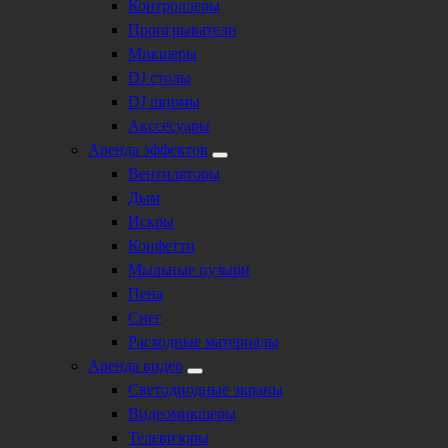
Контроллеры
Проигрыватели
Микшеры
DJ столы
DJ ширмы
Акссесуары
Аренда эффектов
Вентиляторы
Дым
Искры
Конфетти
Мыльные пузыри
Пена
Снег
Расходные материалы
Аренда видео
Светодиодные экраны
Видеомикшеры
Телевизоры