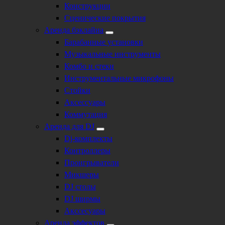
Конструкции
Сценические покрытия
Аренда бэклайна
Барабанные установки
Музыкальные инструменты
Комбо и стеки
Инструментальные микрофоны
Стойки
Аксессуары
Коммутация
Аренда для DJ
Dj-комплекты
Контроллеры
Проигрыватели
Микшеры
DJ столы
DJ ширмы
Акссесуары
Аренда эффектов