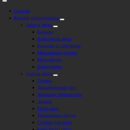
Главная
Каталог оборудования
Аренда звука
Караоке
Комплекты звука
Колонки и сабвуферы
Микшерные пульты
Микрофоны
Коммутация
Аренда света
Головы
Динамический свет
Заливные прожекторы
Лазеры
Ретро свет
Управление светом
Стойки для света
Комплекты света