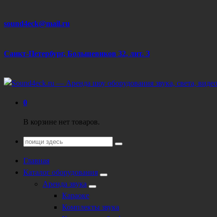
Перейти
sound4eck@mail.ru
к
содержанию
Санкт-Петербург, Большевиков 32, лит. З
Техническое обеспечение мероприятий
0
В корзине нет товаров.
Поиск
для:
Главная
Каталог оборудования
Аренда звука
Караоке
Комплекты звука