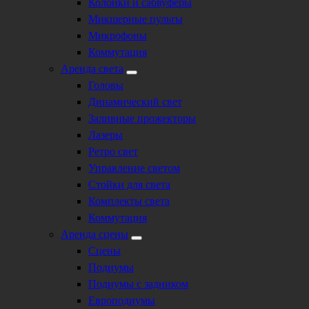
Колонки и сабвуферы
Микшерные пульты
Микрофоны
Коммутация
Аренда света
Головы
Динамический свет
Заливные прожекторы
Лазеры
Ретро свет
Управление светом
Стойки для света
Комплекты света
Коммутация
Аренда сцены
Сцены
Подиумы
Подиумы с задником
Европодиумы