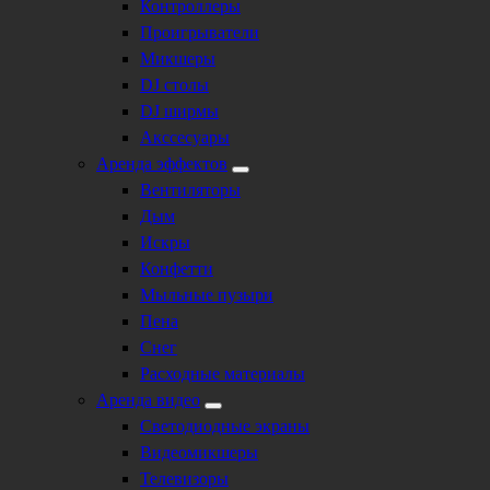
Контроллеры
Проигрыватели
Микшеры
DJ столы
DJ ширмы
Акссесуары
Аренда эффектов
Вентиляторы
Дым
Искры
Конфетти
Мыльные пузыри
Пена
Снег
Расходные материалы
Аренда видео
Светодиодные экраны
Видеомикшеры
Телевизоры