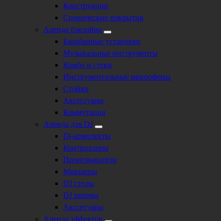
Конструкции
Сценические покрытия
Аренда бэклайна
Барабанные установки
Музыкальные инструменты
Комбо и стеки
Инструментальные микрофоны
Стойки
Аксессуары
Коммутация
Аренда для DJ
Dj-комплекты
Контроллеры
Проигрыватели
Микшеры
DJ столы
DJ ширмы
Акссесуары
Аренда эффектов