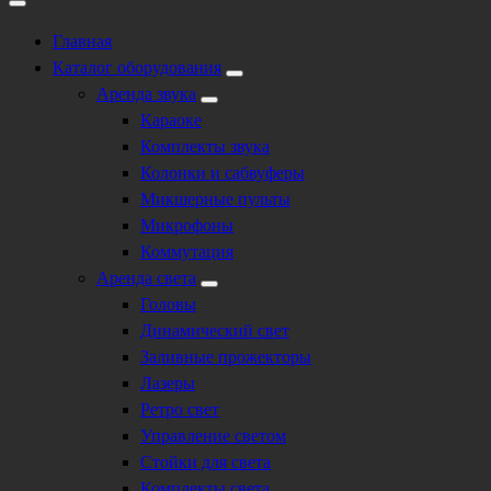
Главная
Каталог оборудования
Аренда звука
Караоке
Комплекты звука
Колонки и сабвуферы
Микшерные пульты
Микрофоны
Коммутация
Аренда света
Головы
Динамический свет
Заливные прожекторы
Лазеры
Ретро свет
Управление светом
Стойки для света
Комплекты света