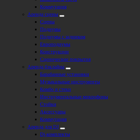
Коммутация
Аренда сцены
Сцены
Подиумы
Подиумы с задником
Европодиумы
Конструкции
Сценические покрытия
Аренда бэклайна
Барабанные установки
Музыкальные инструменты
Комбо и стеки
Инструментальные микрофоны
Стойки
Аксессуары
Коммутация
Аренда для DJ
Dj-комплекты