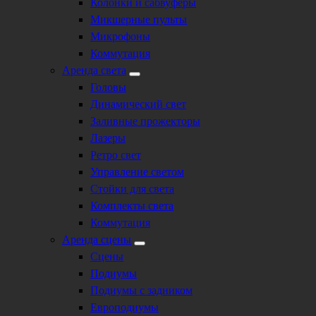
Колонки и сабвуферы
Микшерные пульты
Микрофоны
Коммутация
Аренда света
Головы
Динамический свет
Заливные прожекторы
Лазеры
Ретро свет
Управление светом
Стойки для света
Комплекты света
Коммутация
Аренда сцены
Сцены
Подиумы
Подиумы с задником
Европодиумы