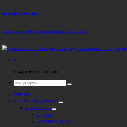
Перейти
sound4eck@mail.ru
к
содержанию
Санкт-Петербург, Большевиков 32, лит. З
Техническое обеспечение мероприятий
0
В корзине нет товаров.
Поиск
для:
Главная
Каталог оборудования
Аренда звука
Караоке
Комплекты звука