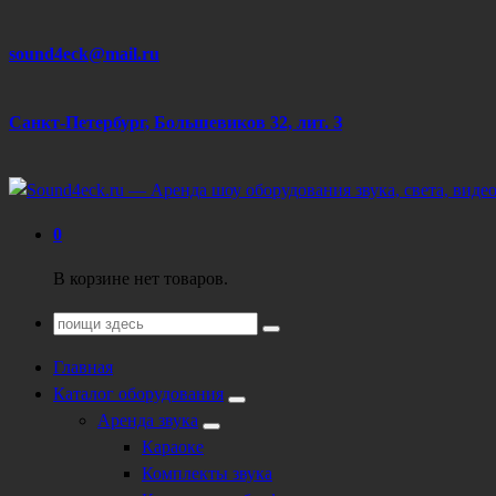
Перейти
sound4eck@mail.ru
к
содержанию
Санкт-Петербург, Большевиков 32, лит. З
Техническое обеспечение мероприятий
0
В корзине нет товаров.
Поиск
для:
Главная
Каталог оборудования
Аренда звука
Караоке
Комплекты звука