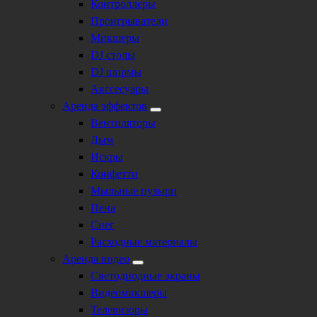
Контроллеры
Проигрыватели
Микшеры
DJ столы
DJ ширмы
Акссесуары
Аренда эффектов
Вентиляторы
Дым
Искры
Конфетти
Мыльные пузыри
Пена
Снег
Расходные материалы
Аренда видео
Светодиодные экраны
Видеомикшеры
Телевизоры