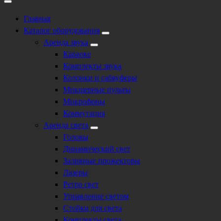
Главная
Каталог оборудования
Аренда звука
Караоке
Комплекты звука
Колонки и сабвуферы
Микшерные пульты
Микрофоны
Коммутация
Аренда света
Головы
Динамический свет
Заливные прожекторы
Лазеры
Ретро свет
Управление светом
Стойки для света
Комплекты света