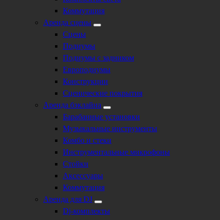
Коммутация
Аренда сцены
Сцены
Подиумы
Подиумы с задником
Европодиумы
Конструкции
Сценические покрытия
Аренда бэклайна
Барабанные установки
Музыкальные инструменты
Комбо и стеки
Инструментальные микрофоны
Стойки
Аксессуары
Коммутация
Аренда для DJ
Dj-комплекты