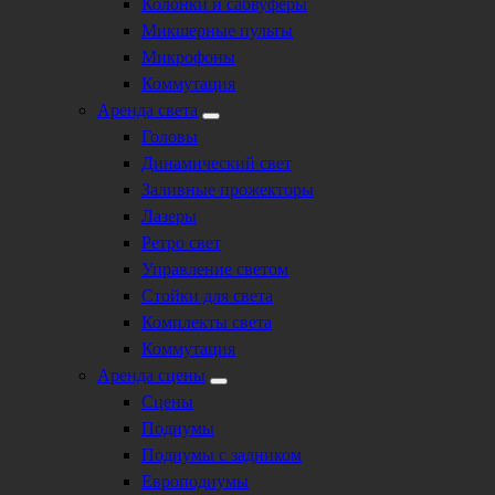
Колонки и сабвуферы
Микшерные пульты
Микрофоны
Коммутация
Аренда света
Головы
Динамический свет
Заливные прожекторы
Лазеры
Ретро свет
Управление светом
Стойки для света
Комплекты света
Коммутация
Аренда сцены
Сцены
Подиумы
Подиумы с задником
Европодиумы