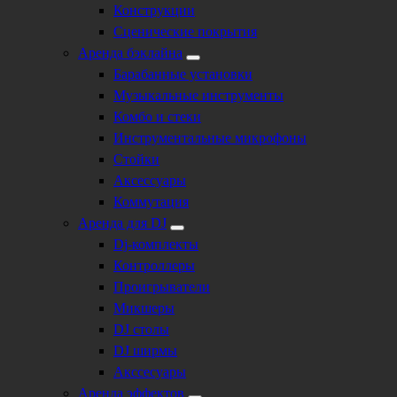
Конструкции
Сценические покрытия
Аренда бэклайна
Барабанные установки
Музыкальные инструменты
Комбо и стеки
Инструментальные микрофоны
Стойки
Аксессуары
Коммутация
Аренда для DJ
Dj-комплекты
Контроллеры
Проигрыватели
Микшеры
DJ столы
DJ ширмы
Акссесуары
Аренда эффектов