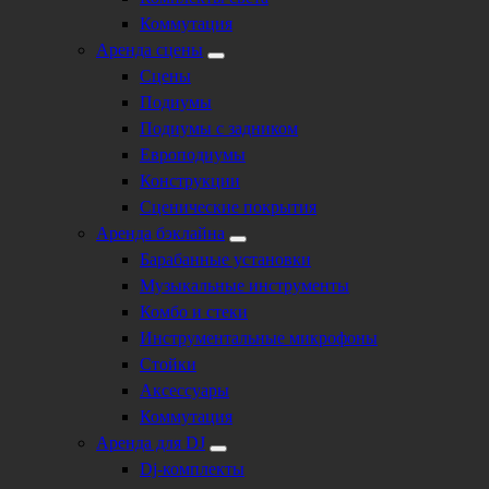
Коммутация
Аренда сцены
Сцены
Подиумы
Подиумы с задником
Европодиумы
Конструкции
Сценические покрытия
Аренда бэклайна
Барабанные установки
Музыкальные инструменты
Комбо и стеки
Инструментальные микрофоны
Стойки
Аксессуары
Коммутация
Аренда для DJ
Dj-комплекты