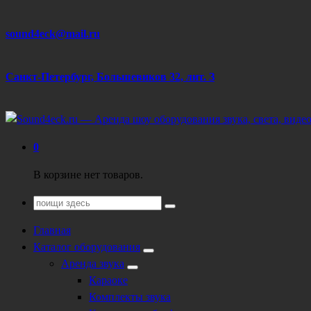
Перейти
sound4eck@mail.ru
к
содержанию
Санкт-Петербург, Большевиков 32, лит. З
Техническое обеспечение мероприятий
0
В корзине нет товаров.
Поиск
для:
Главная
Каталог оборудования
Аренда звука
Караоке
Комплекты звука