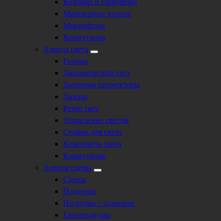
Колонки и сабвуферы
Микшерные пульты
Микрофоны
Коммутация
Аренда света
Головы
Динамический свет
Заливные прожекторы
Лазеры
Ретро свет
Управление светом
Стойки для света
Комплекты света
Коммутация
Аренда сцены
Сцены
Подиумы
Подиумы с задником
Европодиумы