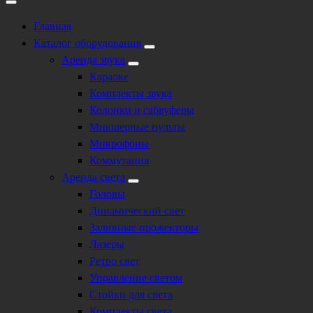
Главная
Каталог оборудования
Аренда звука
Караоке
Комплекты звука
Колонки и сабвуферы
Микшерные пульты
Микрофоны
Коммутация
Аренда света
Головы
Динамический свет
Заливные прожекторы
Лазеры
Ретро свет
Управление светом
Стойки для света
Комплекты света