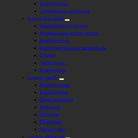
Конструкции
Сценические покрытия
Аренда бэклайна
Барабанные установки
Музыкальные инструменты
Комбо и стеки
Инструментальные микрофоны
Стойки
Аксессуары
Коммутация
Аренда для DJ
Dj-комплекты
Контроллеры
Проигрыватели
Микшеры
DJ столы
DJ ширмы
Акссесуары
Аренда эффектов