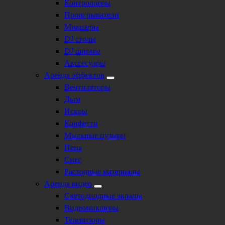
Контроллеры
Проигрыватели
Микшеры
DJ столы
DJ ширмы
Акссесуары
Аренда эффектов
Вентиляторы
Дым
Искры
Конфетти
Мыльные пузыри
Пена
Снег
Расходные материалы
Аренда видео
Светодиодные экраны
Видеомикшеры
Телевизоры