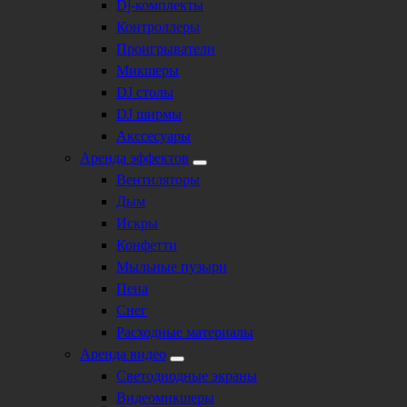
Dj-комплекты
Контроллеры
Проигрыватели
Микшеры
DJ столы
DJ ширмы
Акссесуары
Аренда эффектов
Вентиляторы
Дым
Искры
Конфетти
Мыльные пузыри
Пена
Снег
Расходные материалы
Аренда видео
Светодиодные экраны
Видеомикшеры