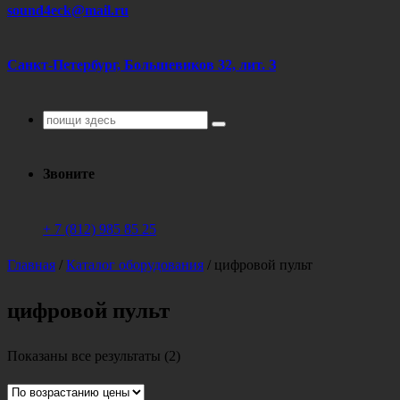
sound4eck@mail.ru
Санкт-Петербург, Большевиков 32, лит. З
Поиск
для:
Звоните
+ 7 (812) 985 85 25
Главная
/
Каталог оборудования
/
цифровой пульт
цифровой пульт
Цены:
Показаны все результаты (2)
по
возрастанию