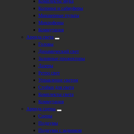
Комплекты звука
Колонки и сабвуферы
Микшерные пульты
Микрофоны
Коммутация
Аренда света
Головы
Динамический свет
Заливные прожекторы
Лазеры
Ретро свет
Управление светом
Стойки для света
Комплекты света
Коммутация
Аренда сцены
Сцены
Подиумы
Подиумы с задником