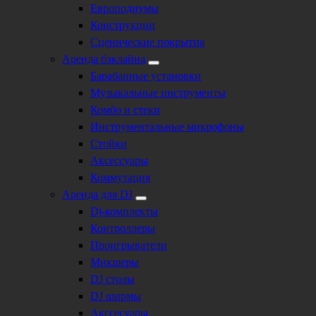
Европодиумы
Конструкции
Сценические покрытия
Аренда бэклайна
Барабанные установки
Музыкальные инструменты
Комбо и стеки
Инструментальные микрофоны
Стойки
Аксессуары
Коммутация
Аренда для DJ
Dj-комплекты
Контроллеры
Проигрыватели
Микшеры
DJ столы
DJ ширмы
Акссесуары