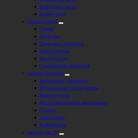
Комплекты света
Коммутация
Аренда сцены
Сцены
Подиумы
Подиумы с задником
Европодиумы
Конструкции
Сценические покрытия
Аренда бэклайна
Барабанные установки
Музыкальные инструменты
Комбо и стеки
Инструментальные микрофоны
Стойки
Аксессуары
Коммутация
Аренда для DJ