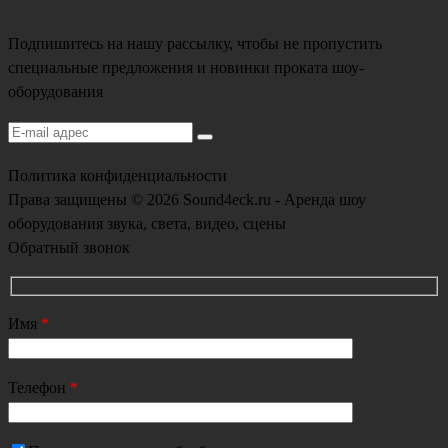
Подпишитесь на нашу рассылку, чтобы не пропустить
специальные предложения и новинки проката шоу-
оборудования
Политика конфиденциальности
Права защищены © 2026 Sound4eck.ru - Аренда шоу
оборудования звука, света, видео, сцены
Обратный звонок
Имя
*
Телефон
*