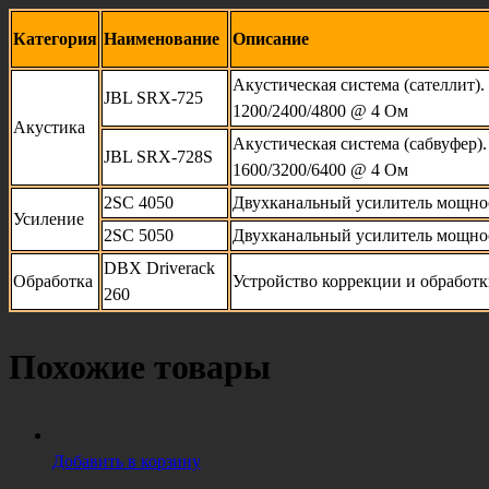
Категория
Наименование
Описание
Акустическая система (сателлит)
JBL SRX-725
1200/2400/4800 @ 4 Ом
Акустика
Акустическая система (сабвуфер)
JBL SRX-728S
1600/3200/6400 @ 4 Ом
2SC 4050
Двухканальный усилитель мощно
Усиление
2SC 5050
Двухканальный усилитель мощно
DBX Driverack
Обработка
Устройство коррекции и обработк
260
Похожие товары
Добавить в корзину