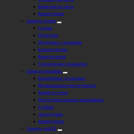
Комплекты света
Коммутация
Аренда сцены
Сцены
Подиумы
Подиумы с задником
Европодиумы
Конструкции
Сценические покрытия
Аренда бэклайна
Барабанные установки
Музыкальные инструменты
Комбо и стеки
Инструментальные микрофоны
Стойки
Аксессуары
Коммутация
Аренда для DJ