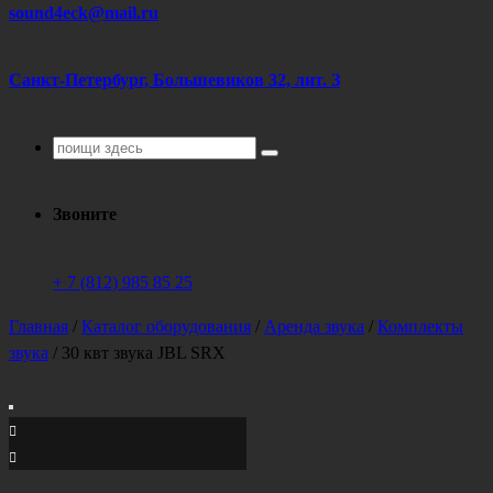
sound4eck@mail.ru
Санкт-Петербург, Большевиков 32, лит. З
Поиск
для:
Звоните
+ 7 (812) 985 85 25
Главная
/
Каталог оборудования
/
Аренда звука
/
Комплекты
звука
/
30 квт звука JBL SRX