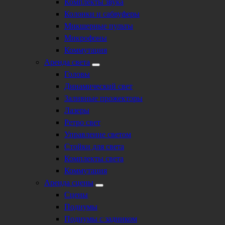
Комплекты звука
Колонки и сабвуферы
Микшерные пульты
Микрофоны
Коммутация
Аренда света
Головы
Динамический свет
Заливные прожекторы
Лазеры
Ретро свет
Управление светом
Стойки для света
Комплекты света
Коммутация
Аренда сцены
Сцены
Подиумы
Подиумы с задником