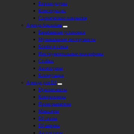
Европодиумы
Конструкции
Сценические покрытия
Аренда бэклайна
Барабанные установки
Музыкальные инструменты
Комбо и стеки
Инструментальные микрофоны
Стойки
Аксессуары
Коммутация
Аренда для DJ
Dj-комплекты
Контроллеры
Проигрыватели
Микшеры
DJ столы
DJ ширмы
Акссесуары