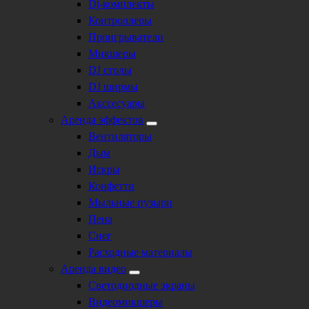
Dj-комплекты
Контроллеры
Проигрыватели
Микшеры
DJ столы
DJ ширмы
Акссесуары
Аренда эффектов
Вентиляторы
Дым
Искры
Конфетти
Мыльные пузыри
Пена
Снег
Расходные материалы
Аренда видео
Светодиодные экраны
Видеомикшеры