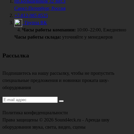
пр.Большевиков 32 лит.З
Санкт-Петербург, Россия
+7-812-985-8525
Группа ВК
Часы работы компании:
10:00–22:00, Ежедневно
Часы работы склада:
уточняйте у менеджеров
Рассылка
Подпишитесь на нашу рассылку, чтобы не пропустить
специальные предложения и новинки проката шоу-
оборудования
Политика конфиденциальности
Права защищены © 2026 Sound4eck.ru - Аренда шоу
оборудования звука, света, видео, сцены