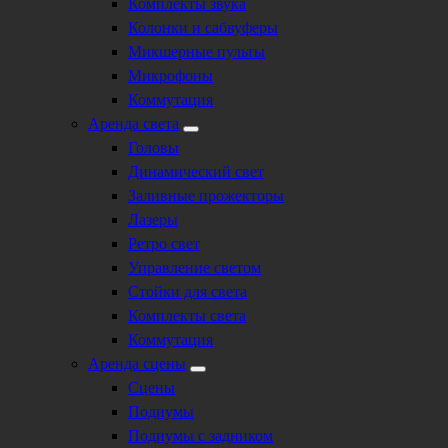
Комплекты звука
Колонки и сабвуферы
Микшерные пульты
Микрофоны
Коммутация
Аренда света
Головы
Динамический свет
Заливные прожекторы
Лазеры
Ретро свет
Управление светом
Стойки для света
Комплекты света
Коммутация
Аренда сцены
Сцены
Подиумы
Подиумы с задником