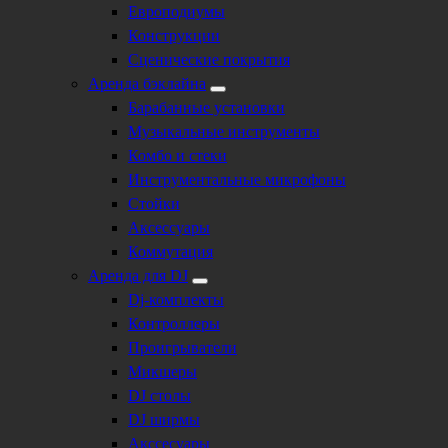
Европодиумы
Конструкции
Сценические покрытия
Аренда бэклайна
Барабанные установки
Музыкальные инструменты
Комбо и стеки
Инструментальные микрофоны
Стойки
Аксессуары
Коммутация
Аренда для DJ
Dj-комплекты
Контроллеры
Проигрыватели
Микшеры
DJ столы
DJ ширмы
Акссесуары