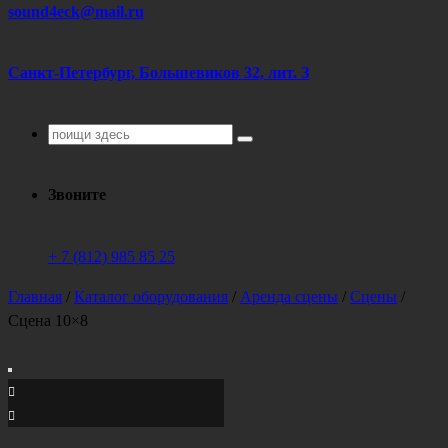
sound4eck@mail.ru
Санкт-Петербург, Большевиков 32, лит. З
Поиск
для:
Звоните
+ 7 (812) 985 85 25
Главная
/
Каталог оборудования
/
Аренда сцены
/
Сцены
/
Сцена 10×8