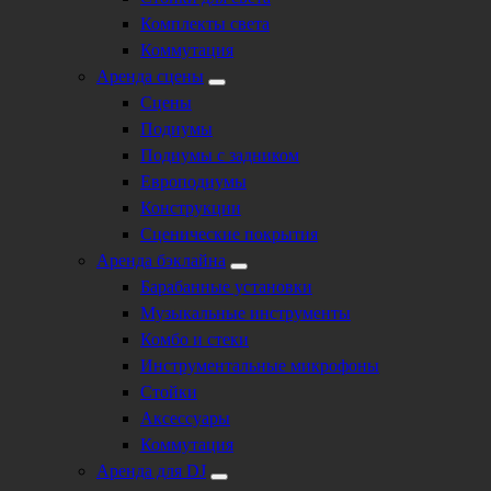
Комплекты света
Коммутация
Аренда сцены
Сцены
Подиумы
Подиумы с задником
Европодиумы
Конструкции
Сценические покрытия
Аренда бэклайна
Барабанные установки
Музыкальные инструменты
Комбо и стеки
Инструментальные микрофоны
Стойки
Аксессуары
Коммутация
Аренда для DJ