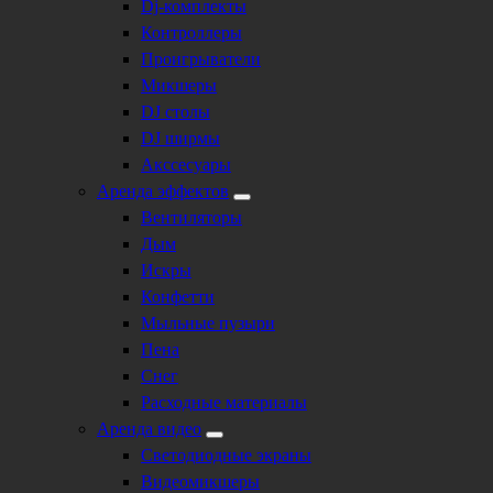
Dj-комплекты
Контроллеры
Проигрыватели
Микшеры
DJ столы
DJ ширмы
Акссесуары
Аренда эффектов
Вентиляторы
Дым
Искры
Конфетти
Мыльные пузыри
Пена
Снег
Расходные материалы
Аренда видео
Светодиодные экраны
Видеомикшеры