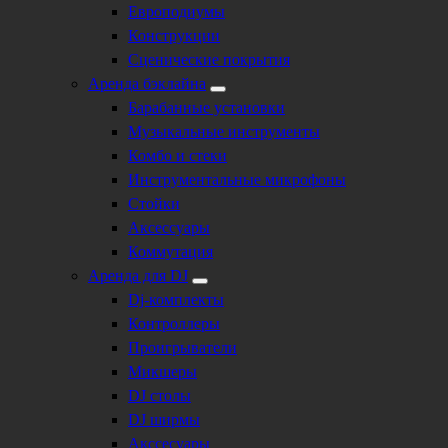
Европодиумы
Конструкции
Сценические покрытия
Аренда бэклайна
Барабанные установки
Музыкальные инструменты
Комбо и стеки
Инструментальные микрофоны
Стойки
Аксессуары
Коммутация
Аренда для DJ
Dj-комплекты
Контроллеры
Проигрыватели
Микшеры
DJ столы
DJ ширмы
Акссесуары