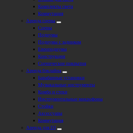
Комплекты света
Коммутация
Аренда сцены
Сцены
Подиумы
Подиумы с задником
Европодиумы
Конструкции
Сценические покрытия
Аренда бэклайна
Барабанные установки
Музыкальные инструменты
Комбо и стеки
Инструментальные микрофоны
Стойки
Аксессуары
Коммутация
Аренда для DJ