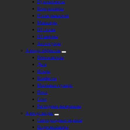
Dj-комплекты
Контроллеры
Проигрыватели
Микшеры
DJ столы
DJ ширмы
Акссесуары
Аренда эффектов
Вентиляторы
Дым
Искры
Конфетти
Мыльные пузыри
Пена
Снег
Расходные материалы
Аренда видео
Светодиодные экраны
Видеомикшеры