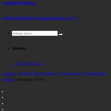
sound4eck@mail.ru
Санкт-Петербург, Большевиков 32, лит. З
Поиск
для:
Звоните
+ 7 (812) 985 85 25
Главная
/
Каталог оборудования
/
Аренда звука
/
Микшерные
пульты
/
Behringer WING