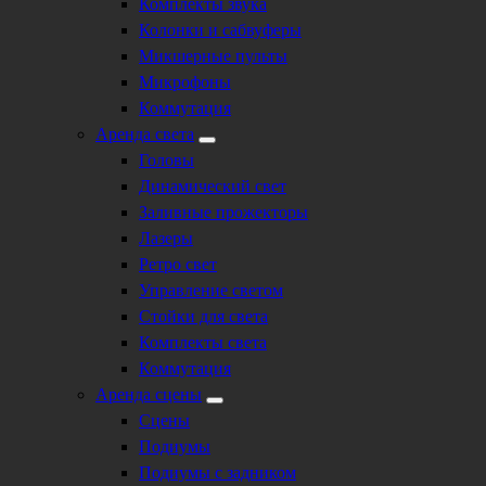
Комплекты звука
Колонки и сабвуферы
Микшерные пульты
Микрофоны
Коммутация
Аренда света
Головы
Динамический свет
Заливные прожекторы
Лазеры
Ретро свет
Управление светом
Стойки для света
Комплекты света
Коммутация
Аренда сцены
Сцены
Подиумы
Подиумы с задником