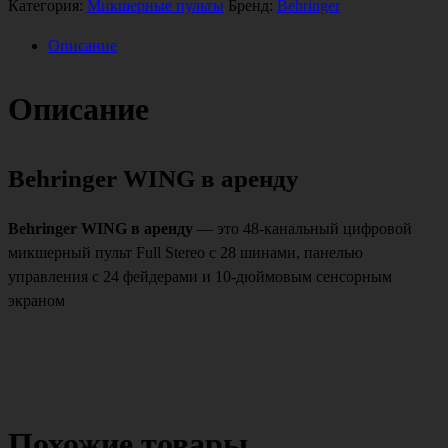
Behringer
Категория:
Микшерные пульты
Бренд:
Behringer
WING
Описание
Описание
Behringer WING в аренду
Behringer WING в аренду
— это 48-канальный цифровой
микшерный пульт Full Stereo с 28 шинами, панелью
управления с 24 фейдерами и 10-дюймовым сенсорным
экраном
Похожие товары