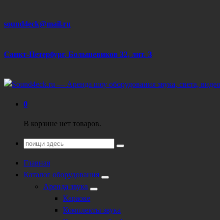
Перейти
sound4eck@mail.ru
к
содержанию
Санкт-Петербург, Большевиков 32, лит. З
Техническое обеспечение мероприятий
0
В корзине нет товаров.
Поиск
для:
Главная
Каталог оборудования
Аренда звука
Караоке
Комплекты звука