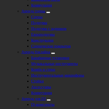
Коммутация
Аренда сцены
Сцены
Подиумы
Подиумы с задником
Европодиумы
Конструкции
Сценические покрытия
Аренда бэклайна
Барабанные установки
Музыкальные инструменты
Комбо и стеки
Инструментальные микрофоны
Стойки
Аксессуары
Коммутация
Аренда для DJ
Dj-комплекты