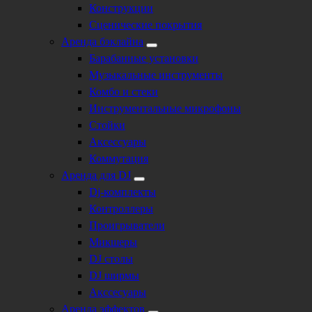
Конструкции
Сценические покрытия
Аренда бэклайна
Барабанные установки
Музыкальные инструменты
Комбо и стеки
Инструментальные микрофоны
Стойки
Аксессуары
Коммутация
Аренда для DJ
Dj-комплекты
Контроллеры
Проигрыватели
Микшеры
DJ столы
DJ ширмы
Акссесуары
Аренда эффектов