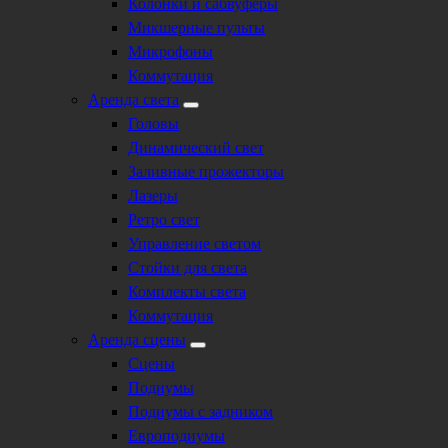
Колонки и сабвуферы
Микшерные пульты
Микрофоны
Коммутация
Аренда света
Головы
Динамический свет
Заливные прожекторы
Лазеры
Ретро свет
Управление светом
Стойки для света
Комплекты света
Коммутация
Аренда сцены
Сцены
Подиумы
Подиумы с задником
Европодиумы