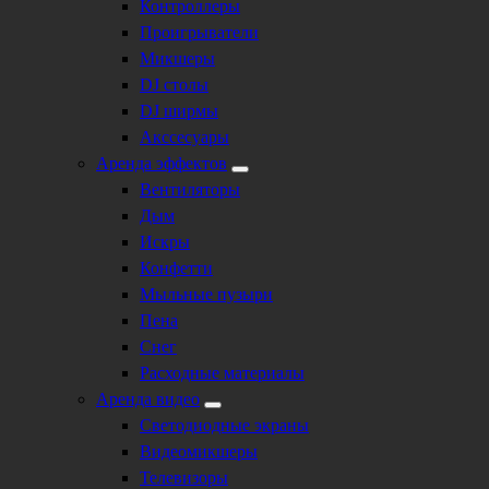
Контроллеры
Проигрыватели
Микшеры
DJ столы
DJ ширмы
Акссесуары
Аренда эффектов
Вентиляторы
Дым
Искры
Конфетти
Мыльные пузыри
Пена
Снег
Расходные материалы
Аренда видео
Светодиодные экраны
Видеомикшеры
Телевизоры