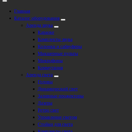
Главная
Каталог оборудования
Аренда звука
Караоке
Комплекты звука
Колонки и сабвуферы
Микшерные пульты
Микрофоны
Коммутация
Аренда света
Головы
Динамический свет
Заливные прожекторы
Лазеры
Ретро свет
Управление светом
Стойки для света
Комплекты света