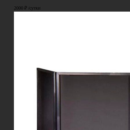
2000
₽
/сутки