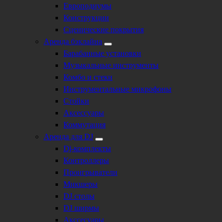
Европодиумы
Конструкции
Сценические покрытия
Аренда бэклайна
Барабанные установки
Музыкальные инструменты
Комбо и стеки
Инструментальные микрофоны
Стойки
Аксессуары
Коммутация
Аренда для DJ
Dj-комплекты
Контроллеры
Проигрыватели
Микшеры
DJ столы
DJ ширмы
Акссесуары