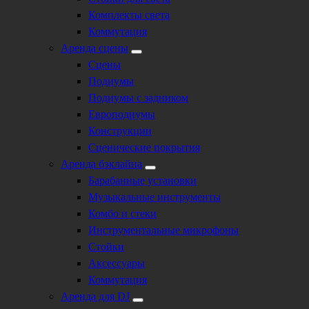
Комплекты света
Коммутация
Аренда сцены
Сцены
Подиумы
Подиумы с задником
Европодиумы
Конструкции
Сценические покрытия
Аренда бэклайна
Барабанные установки
Музыкальные инструменты
Комбо и стеки
Инструментальные микрофоны
Стойки
Аксессуары
Коммутация
Аренда для DJ