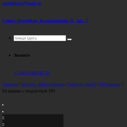
sound4eck@mail.ru
Санкт-Петербург, Большевиков 32, лит. З
Поиск
для:
Звоните
+ 7 (812) 985 85 25
Главная
/
Каталог оборудования
/
Аренда для DJ
/
DJ ширмы
/
Dj ширма с подсветкой SPI