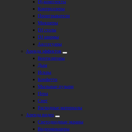
Dj-комплекты
Контроллеры
Проигрыватели
Микшеры
DJ столы
DJ ширмы
Акссесуары
Аренда эффектов
Вентиляторы
Дым
Искры
Конфетти
Мыльные пузыри
Пена
Снег
Расходные материалы
Аренда видео
Светодиодные экраны
Видеомикшеры