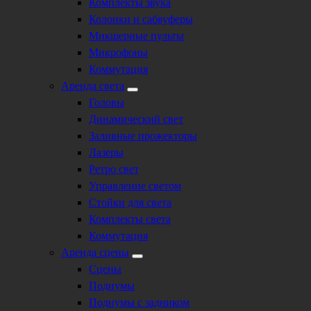
Комплекты звука
Колонки и сабвуферы
Микшерные пульты
Микрофоны
Коммутация
Аренда света
Головы
Динамический свет
Заливные прожекторы
Лазеры
Ретро свет
Управление светом
Стойки для света
Комплекты света
Коммутация
Аренда сцены
Сцены
Подиумы
Подиумы с задником