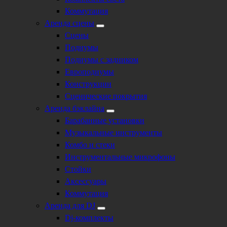
Коммутация
Аренда сцены
Сцены
Подиумы
Подиумы с задником
Европодиумы
Конструкции
Сценические покрытия
Аренда бэклайна
Барабанные установки
Музыкальные инструменты
Комбо и стеки
Инструментальные микрофоны
Стойки
Аксессуары
Коммутация
Аренда для DJ
Dj-комплекты