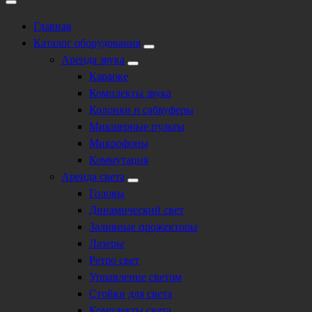
Главная
Каталог оборудования
Аренда звука
Караоке
Комплекты звука
Колонки и сабвуферы
Микшерные пульты
Микрофоны
Коммутация
Аренда света
Головы
Динамический свет
Заливные прожекторы
Лазеры
Ретро свет
Управление светом
Стойки для света
Комплекты света