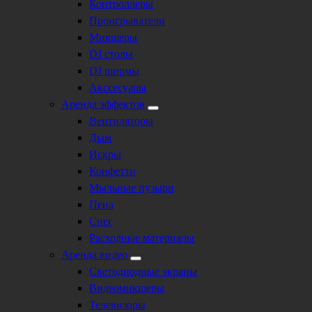
Контроллеры
Проигрыватели
Микшеры
DJ столы
DJ ширмы
Акссесуары
Аренда эффектов
Вентиляторы
Дым
Искры
Конфетти
Мыльные пузыри
Пена
Снег
Расходные материалы
Аренда видео
Светодиодные экраны
Видеомикшеры
Телевизоры