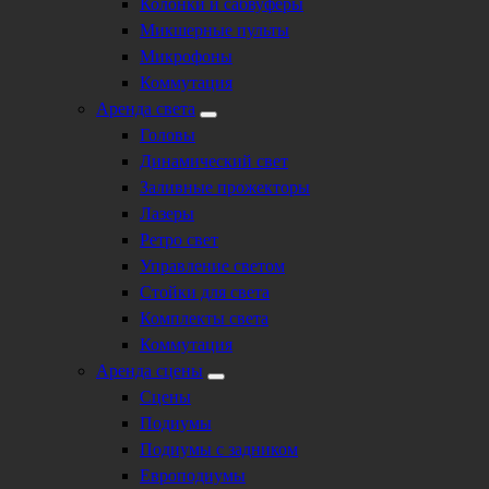
Колонки и сабвуферы
Микшерные пульты
Микрофоны
Коммутация
Аренда света
Головы
Динамический свет
Заливные прожекторы
Лазеры
Ретро свет
Управление светом
Стойки для света
Комплекты света
Коммутация
Аренда сцены
Сцены
Подиумы
Подиумы с задником
Европодиумы