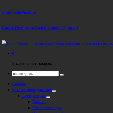
Перейти
sound4eck@mail.ru
к
содержанию
Санкт-Петербург, Большевиков 32, лит. З
Техническое обеспечение мероприятий
0
В корзине нет товаров.
Поиск
для:
Главная
Каталог оборудования
Аренда звука
Караоке
Комплекты звука