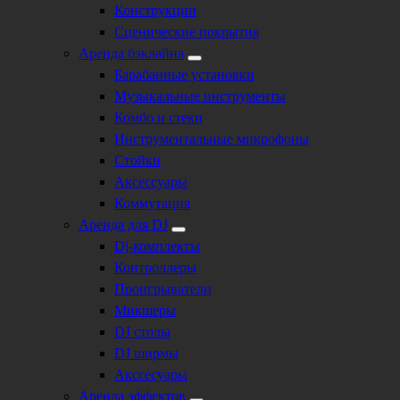
Конструкции
Сценические покрытия
Аренда бэклайна
Барабанные установки
Музыкальные инструменты
Комбо и стеки
Инструментальные микрофоны
Стойки
Аксессуары
Коммутация
Аренда для DJ
Dj-комплекты
Контроллеры
Проигрыватели
Микшеры
DJ столы
DJ ширмы
Акссесуары
Аренда эффектов