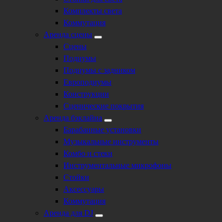
Комплекты света
Коммутация
Аренда сцены
Сцены
Подиумы
Подиумы с задником
Европодиумы
Конструкции
Сценические покрытия
Аренда бэклайна
Барабанные установки
Музыкальные инструменты
Комбо и стеки
Инструментальные микрофоны
Стойки
Аксессуары
Коммутация
Аренда для DJ