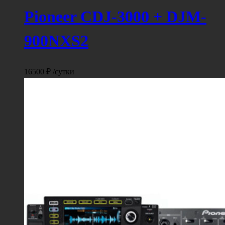
Pioneer CDJ-3000 + DJM-
900NXS2
16500
₽
/сутки