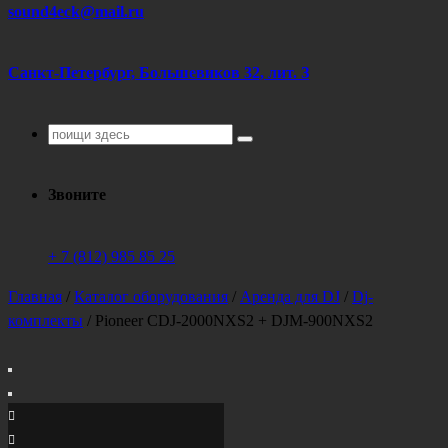
sound4eck@mail.ru
Санкт-Петербург, Большевиков 32, лит. З
Поиск
для:
Звоните
+ 7 (812) 985 85 25
Главная
/
Каталог оборудования
/
Аренда для DJ
/
Dj-
комплекты
/
Pioneer CDJ-2000NXS2 + DJM-900NXS2