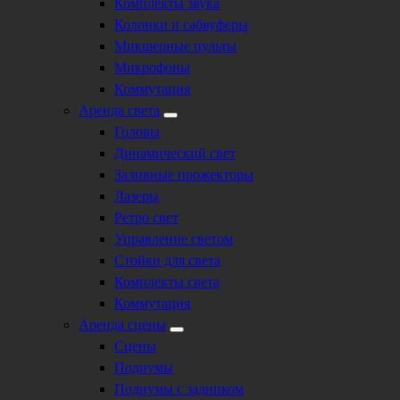
Комплекты звука
Колонки и сабвуферы
Микшерные пульты
Микрофоны
Коммутация
Аренда света
Головы
Динамический свет
Заливные прожекторы
Лазеры
Ретро свет
Управление светом
Стойки для света
Комплекты света
Коммутация
Аренда сцены
Сцены
Подиумы
Подиумы с задником