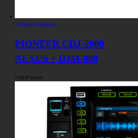
Добавить в корзину
PIONEER CDJ-2000
NEXUS + DJM-800
7500
₽
/сутки