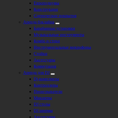
Европодиумы
Конструкции
Сценические покрытия
Аренда бэклайна
Барабанные установки
Музыкальные инструменты
Комбо и стеки
Инструментальные микрофоны
Стойки
Аксессуары
Коммутация
Аренда для DJ
Dj-комплекты
Контроллеры
Проигрыватели
Микшеры
DJ столы
DJ ширмы
Акссесуары