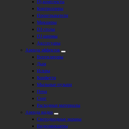
Dj-комплекты
Контроллеры
Проигрыватели
Микшеры
DJ столы
DJ ширмы
Акссесуары
Аренда эффектов
Вентиляторы
Дым
Искры
Конфетти
Мыльные пузыри
Пена
Снег
Расходные материалы
Аренда видео
Светодиодные экраны
Видеомикшеры