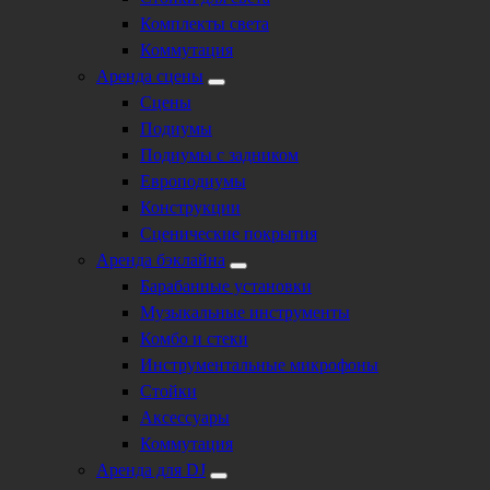
Комплекты света
Коммутация
Аренда сцены
Сцены
Подиумы
Подиумы с задником
Европодиумы
Конструкции
Сценические покрытия
Аренда бэклайна
Барабанные установки
Музыкальные инструменты
Комбо и стеки
Инструментальные микрофоны
Стойки
Аксессуары
Коммутация
Аренда для DJ