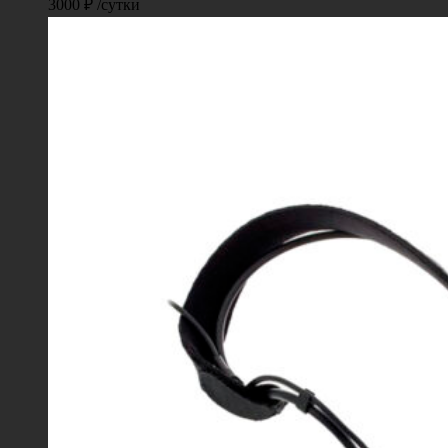
3000
₽
/сутки