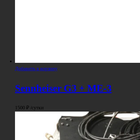
Добавить в корзину
Sennheiser G3 + ME-3
1500
₽
/сутки