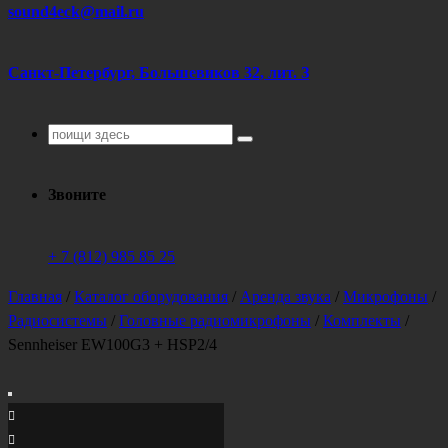
sound4eck@mail.ru
Санкт-Петербург, Большевиков 32, лит. З
Поиск
для:
Звоните
+ 7 (812) 985 85 25
Главная
/
Каталог оборудования
/
Аренда звука
/
Микрофоны
/
Радиосистемы
/
Головные радиомикрофоны
/
Комплекты
/
Sennheiser EW100G3 + HSP2/4