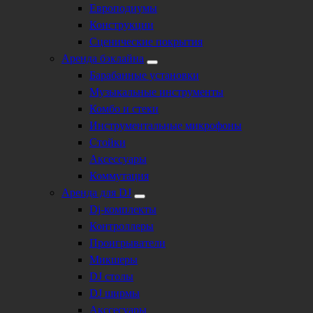
Европодиумы
Конструкции
Сценические покрытия
Аренда бэклайна
Барабанные установки
Музыкальные инструменты
Комбо и стеки
Инструментальные микрофоны
Стойки
Аксессуары
Коммутация
Аренда для DJ
Dj-комплекты
Контроллеры
Проигрыватели
Микшеры
DJ столы
DJ ширмы
Акссесуары