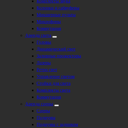
Комплекты звука
Колонки и сабвуферы
Микшерные пульты
Микрофоны
Коммутация
Аренда света
Головы
Динамический свет
Заливные прожекторы
Лазеры
Ретро свет
Управление светом
Стойки для света
Комплекты света
Коммутация
Аренда сцены
Сцены
Подиумы
Подиумы с задником