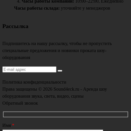
Часы работы компании:
10:00–22:00, Ежедневно
Часы работы склада:
уточняйте у менеджеров
Рассылка
Подпишитесь на нашу рассылку, чтобы не пропустить
специальные предложения и новинки проката шоу-
оборудования
Политика конфиденциальности
Права защищены © 2026 Sound4eck.ru - Аренда шоу
оборудования звука, света, видео, сцены
Обратный звонок
Имя
*