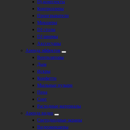
Dj-комплекты
Контроллеры
Проигрыватели
Микшеры
DJ столы
DJ ширмы
Акссесуары
Аренда эффектов
Вентиляторы
Дым
Искры
Конфетти
Мыльные пузыри
Пена
Снег
Расходные материалы
Аренда видео
Светодиодные экраны
Видеомикшеры