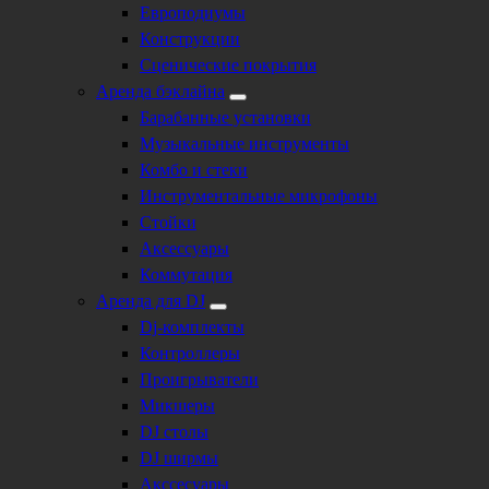
Европодиумы
Конструкции
Сценические покрытия
Аренда бэклайна
Барабанные установки
Музыкальные инструменты
Комбо и стеки
Инструментальные микрофоны
Стойки
Аксессуары
Коммутация
Аренда для DJ
Dj-комплекты
Контроллеры
Проигрыватели
Микшеры
DJ столы
DJ ширмы
Акссесуары