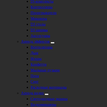
Dj-комплекты
Контроллеры
Проигрыватели
Микшеры
DJ столы
DJ ширмы
Акссесуары
Аренда эффектов
Вентиляторы
Дым
Искры
Конфетти
Мыльные пузыри
Пена
Снег
Расходные материалы
Аренда видео
Светодиодные экраны
Видеомикшеры