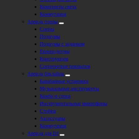
Комплекты света
Коммутация
Аренда сцены
Сцены
Подиумы
Подиумы с задником
Европодиумы
Конструкции
Сценические покрытия
Аренда бэклайна
Барабанные установки
Музыкальные инструменты
Комбо и стеки
Инструментальные микрофоны
Стойки
Аксессуары
Коммутация
Аренда для DJ