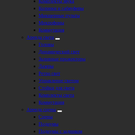
Комплекты звука
Колонки и сабвуферы
Микшерные пульты
Микрофоны
Коммутация
Аренда света
Головы
Динамический свет
Заливные прожекторы
Лазеры
Ретро свет
Управление светом
Стойки для света
Комплекты света
Коммутация
Аренда сцены
Сцены
Подиумы
Подиумы с задником