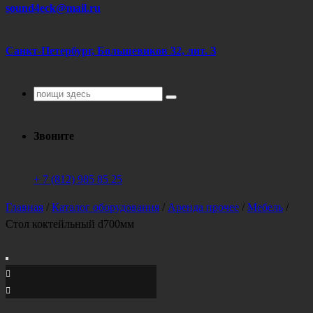
sound4eck@mail.ru
Санкт-Петербург, Большевиков 32, лит. З
Поиск
для:
Звоните
+ 7 (812) 985 85 25
Главная
/
Каталог оборудования
/
Аренда прочее
/
Мебель
/
Стол коктейльный d700мм