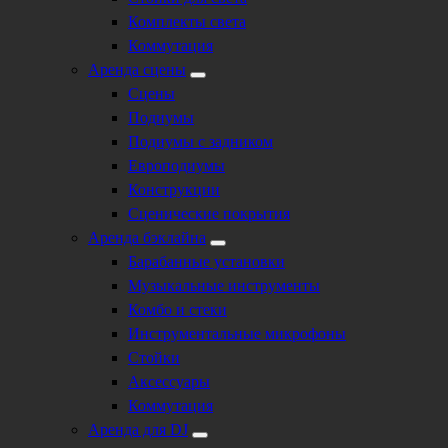
Комплекты света
Коммутация
Аренда сцены
Сцены
Подиумы
Подиумы с задником
Европодиумы
Конструкции
Сценические покрытия
Аренда бэклайна
Барабанные установки
Музыкальные инструменты
Комбо и стеки
Инструментальные микрофоны
Стойки
Аксессуары
Коммутация
Аренда для DJ