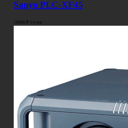
Sanyo PLC-XF45
16000
₽
/сутки