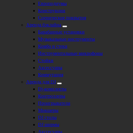
Европодиумы
Конструкции
Сценические покрытия
Аренда бэклайна
Барабанные установки
Музыкальные инструменты
Комбо и стеки
Инструментальные микрофоны
Стойки
Аксессуары
Коммутация
Аренда для DJ
Dj-комплекты
Контроллеры
Проигрыватели
Микшеры
DJ столы
DJ ширмы
Акссесуары