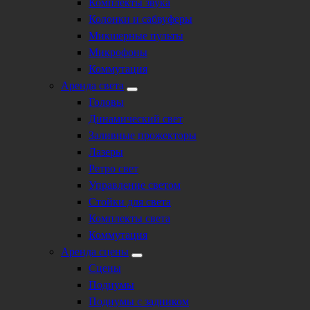
Комплекты звука
Колонки и сабвуферы
Микшерные пульты
Микрофоны
Коммутация
Аренда света
Головы
Динамический свет
Заливные прожекторы
Лазеры
Ретро свет
Управление светом
Стойки для света
Комплекты света
Коммутация
Аренда сцены
Сцены
Подиумы
Подиумы с задником