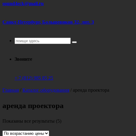
sound4eck@mail.ru
Санкт-Петербург, Большевиков 32, лит. З
Поиск
для:
Звоните
+ 7 (812) 985 85 25
Главная
/
Каталог оборудования
/
аренда проектора
аренда проектора
Цены:
Показаны все результаты (5)
по
возрастанию