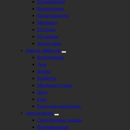
Dj-комплекты
Контроллеры
Проигрыватели
Микшеры
DJ столы
DJ ширмы
Акссесуары
Аренда эффектов
Вентиляторы
Дым
Искры
Конфетти
Мыльные пузыри
Пена
Снег
Расходные материалы
Аренда видео
Светодиодные экраны
Видеомикшеры