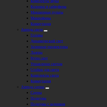
Комплекты звука
Колонки и сабвуферы
Микшерные пульты
Микрофоны
Коммутация
Аренда света
Головы
Динамический свет
Заливные прожекторы
Лазеры
Ретро свет
Управление светом
Стойки для света
Комплекты света
Коммутация
Аренда сцены
Сцены
Подиумы
Подиумы с задником