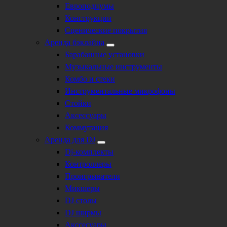
Европодиумы
Конструкции
Сценические покрытия
Аренда бэклайна
Барабанные установки
Музыкальные инструменты
Комбо и стеки
Инструментальные микрофоны
Стойки
Аксессуары
Коммутация
Аренда для DJ
Dj-комплекты
Контроллеры
Проигрыватели
Микшеры
DJ столы
DJ ширмы
Акссесуары