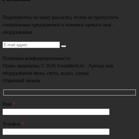
Подпишитесь на нашу рассылку, чтобы не пропустить
специальные предложения и новинки проката шоу-
оборудования
Политика конфиденциальности
Права защищены © 2026 Sound4eck.ru - Аренда шоу
оборудования звука, света, видео, сцены
Обратный звонок
Имя
*
Телефон
*