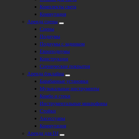
Комплекты света
Коммутация
Аренда сцены
Сцены
Подиумы
Подиумы с задником
Европодиумы
Конструкции
Сценические покрытия
Аренда бэклайна
Барабанные установки
Музыкальные инструменты
Комбо и стеки
Инструментальные микрофоны
Стойки
Аксессуары
Коммутация
Аренда для DJ