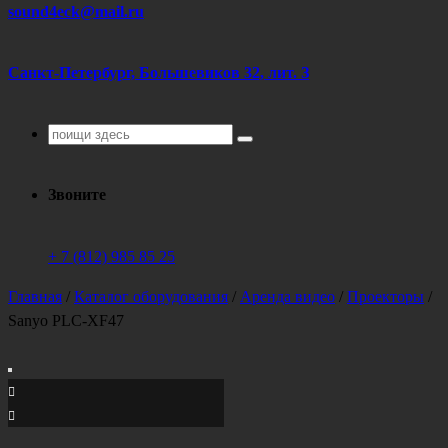
sound4eck@mail.ru
Санкт-Петербург, Большевиков 32, лит. З
Поиск
для:
Звоните
+ 7 (812) 985 85 25
Главная
/
Каталог оборудования
/
Аренда видео
/
Проекторы
/
Sanyo PLC-XF47