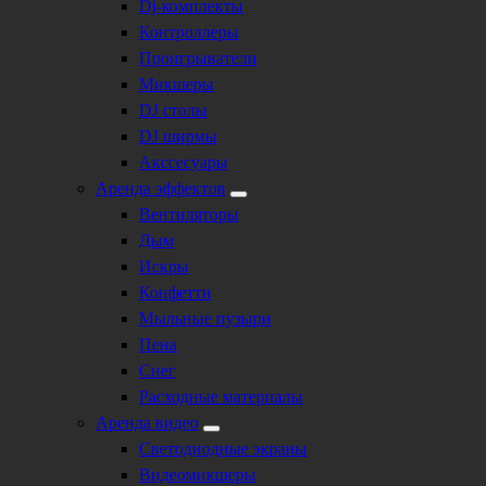
Dj-комплекты
Контроллеры
Проигрыватели
Микшеры
DJ столы
DJ ширмы
Акссесуары
Аренда эффектов
Вентиляторы
Дым
Искры
Конфетти
Мыльные пузыри
Пена
Снег
Расходные материалы
Аренда видео
Светодиодные экраны
Видеомикшеры