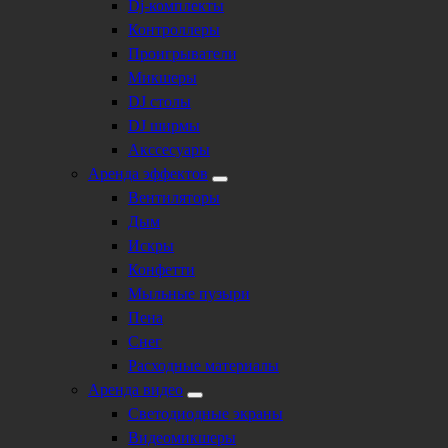
Dj-комплекты
Контроллеры
Проигрыватели
Микшеры
DJ столы
DJ ширмы
Акссесуары
Аренда эффектов
Вентиляторы
Дым
Искры
Конфетти
Мыльные пузыри
Пена
Снег
Расходные материалы
Аренда видео
Светодиодные экраны
Видеомикшеры