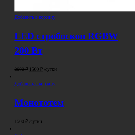
Добавить в корзину
LED стробоскоп RGBW
200 Вт
Первоначальная
Текущая
2000
₽
1500
₽
/сутки
цена
цена:
составляла
1500 ₽.
Добавить в корзину
2000 ₽.
Монототем
1500
₽
/сутки