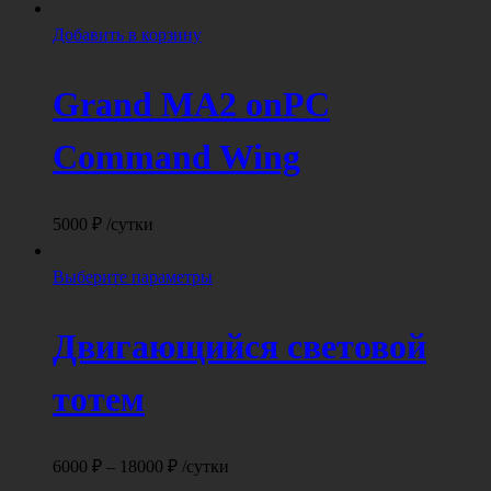
Добавить в корзину
Grand MA2 onPC
Command Wing
5000
₽
/сутки
Этот
Выберите параметры
товар
имеет
Двигающийся световой
несколько
вариаций.
тотем
Опции
можно
выбрать
Диапазон
6000
₽
–
18000
₽
/сутки
на