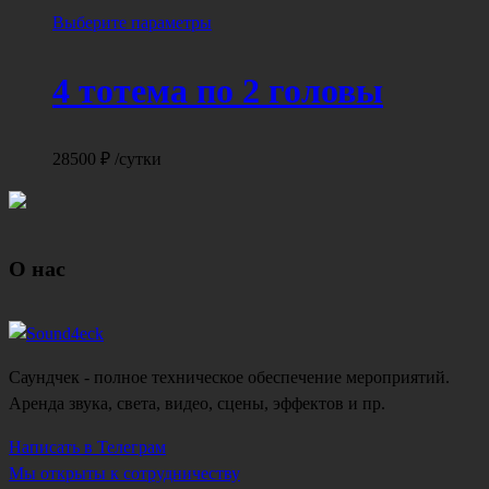
выбрать
Этот
Выберите параметры
на
товар
странице
имеет
4 тотема по 2 головы
товара.
несколько
вариаций.
Опции
28500
₽
/сутки
можно
выбрать
на
странице
О нас
товара.
Саундчек - полное техническое обеспечение мероприятий.
Аренда звука, света, видео, сцены, эффектов и пр.
Написать в Телеграм
Мы открыты к сотрудничеству