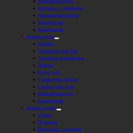
Комплекты звука
Колонки и сабвуферы
Микшерные пульты
Микрофоны
Коммутация
Аренда света
Головы
Динамический свет
Заливные прожекторы
Лазеры
Ретро свет
Управление светом
Стойки для света
Комплекты света
Коммутация
Аренда сцены
Сцены
Подиумы
Подиумы с задником