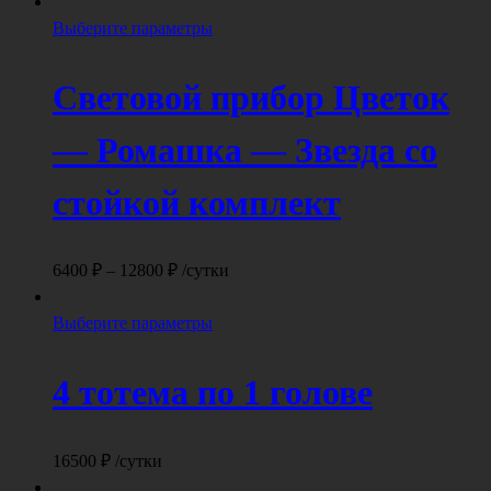
цен:
странице
6000 ₽
Этот
Выберите параметры
товара.
–
товар
18000 ₽
имеет
Световой прибор Цветок
несколько
вариаций.
— Ромашка — Звезда со
Опции
можно
стойкой комплект
выбрать
на
странице
Диапазон
6400
₽
–
12800
₽
/сутки
товара.
цен:
6400 ₽
Этот
Выберите параметры
–
товар
12800 ₽
имеет
4 тотема по 1 голове
несколько
вариаций.
Опции
16500
₽
/сутки
можно