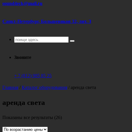
sound4eck@mail.ru
Санкт-Петербург, Большевиков 32, лит. З
Поиск
для:
Звоните
+ 7 (812) 985 85 25
Главная
/
Каталог оборудования
/
аренда света
аренда света
Цены:
Показаны все результаты (26)
по
возрастанию