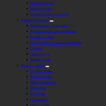
Европодиумы
Конструкции
Сценические покрытия
Аренда бэклайна
Барабанные установки
Музыкальные инструменты
Комбо и стеки
Инструментальные микрофоны
Стойки
Аксессуары
Коммутация
Аренда для DJ
Dj-комплекты
Контроллеры
Проигрыватели
Микшеры
DJ столы
DJ ширмы
Акссесуары