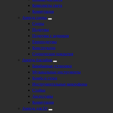
Комплекты света
Коммутация
Аренда сцены
Сцены
Подиумы
Подиумы с задником
Европодиумы
Конструкции
Сценические покрытия
Аренда бэклайна
Барабанные установки
Музыкальные инструменты
Комбо и стеки
Инструментальные микрофоны
Стойки
Аксессуары
Коммутация
Аренда для DJ