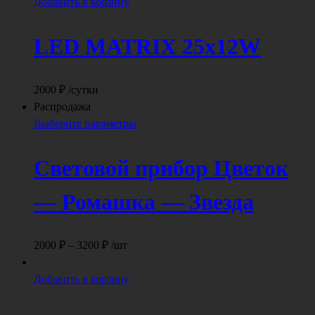
Добавить в корзину
LED MATRIX 25x12W
2000
₽
/сутки
Распродажа
Этот
Выберите параметры
товар
имеет
Световой прибор Цветок
несколько
вариаций.
— Ромашка — Звезда
Опции
можно
выбрать
Диапазон
2000
₽
–
3200
₽
/шт
на
цен:
странице
2000 ₽
Добавить в корзину
товара.
–
3200 ₽