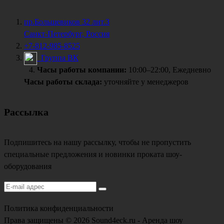
пр.Большевиков 32 лит.З
Санкт-Петербург, Россия
+7-812-985-8525
Группа ВК
Часы работы компании:
10:00–22:00, Ежедневно
Часы работы склада:
уточняйте у менеджеров
Рассылка
Подпишитесь на нашу рассылку, чтобы не пропустить
специальные предложения и новинки проката шоу-
оборудования
Политика конфиденциальности
Права защищены © 2026 Sound4eck.ru - Аренда шоу