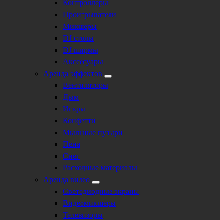
Контроллеры
Проигрыватели
Микшеры
DJ столы
DJ ширмы
Акссесуары
Аренда эффектов
Вентиляторы
Дым
Искры
Конфетти
Мыльные пузыри
Пена
Снег
Расходные материалы
Аренда видео
Светодиодные экраны
Видеомикшеры
Телевизоры