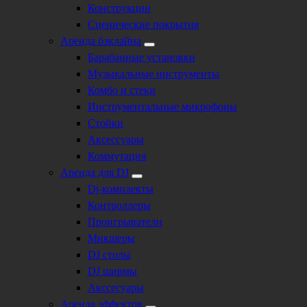
Конструкции
Сценические покрытия
Аренда бэклайна
Барабанные установки
Музыкальные инструменты
Комбо и стеки
Инструментальные микрофоны
Стойки
Аксессуары
Коммутация
Аренда для DJ
Dj-комплекты
Контроллеры
Проигрыватели
Микшеры
DJ столы
DJ ширмы
Акссесуары
Аренда эффектов