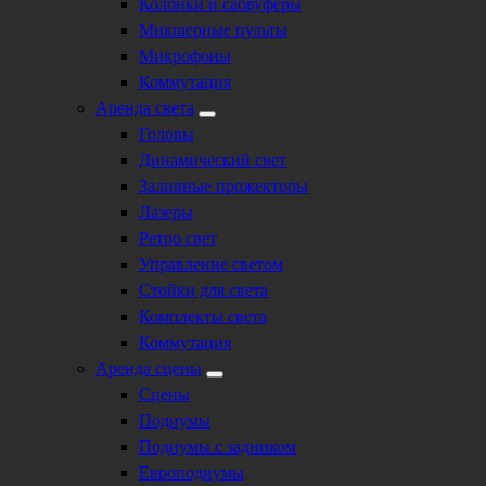
Колонки и сабвуферы
Микшерные пульты
Микрофоны
Коммутация
Аренда света
Головы
Динамический свет
Заливные прожекторы
Лазеры
Ретро свет
Управление светом
Стойки для света
Комплекты света
Коммутация
Аренда сцены
Сцены
Подиумы
Подиумы с задником
Европодиумы