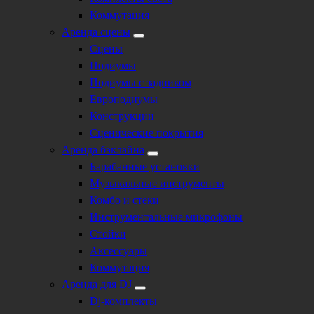
Коммутация
Аренда сцены
Сцены
Подиумы
Подиумы с задником
Европодиумы
Конструкции
Сценические покрытия
Аренда бэклайна
Барабанные установки
Музыкальные инструменты
Комбо и стеки
Инструментальные микрофоны
Стойки
Аксессуары
Коммутация
Аренда для DJ
Dj-комплекты