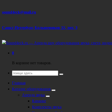
Перейти
sound4eck@mail.ru
к
содержанию
Санкт-Петербург, Большевиков 32, лит. З
Техническое обеспечение мероприятий
0
В корзине нет товаров.
Поиск
для:
Главная
Каталог оборудования
Аренда звука
Караоке
Комплекты звука