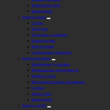
Комплекты света
Коммутация
Аренда сцены
Сцены
Подиумы
Подиумы с задником
Европодиумы
Конструкции
Сценические покрытия
Аренда бэклайна
Барабанные установки
Музыкальные инструменты
Комбо и стеки
Инструментальные микрофоны
Стойки
Аксессуары
Коммутация
Аренда для DJ