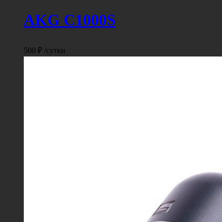
AKG C1000S
500
₽
/сутки