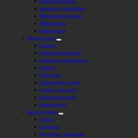
Комплекты звука
Колонки и сабвуферы
Микшерные пульты
Микрофоны
Коммутация
Аренда света
Головы
Динамический свет
Заливные прожекторы
Лазеры
Ретро свет
Управление светом
Стойки для света
Комплекты света
Коммутация
Аренда сцены
Сцены
Подиумы
Подиумы с задником