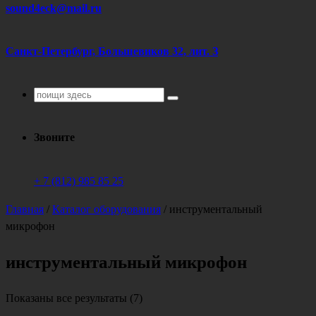
sound4eck@mail.ru
Санкт-Петербург, Большевиков 32, лит. З
Поиск
для:
Звоните
+ 7 (812) 985 85 25
Главная
/
Каталог оборудования
/
инструментальный
микрофон
инструментальный микрофон
Цены:
Показаны все результаты (7)
по