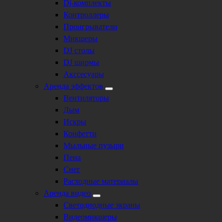
Dj-комплекты
Контроллеры
Проигрыватели
Микшеры
DJ столы
DJ ширмы
Акссесуары
Аренда эффектов
Вентиляторы
Дым
Искры
Конфетти
Мыльные пузыри
Пена
Снег
Расходные материалы
Аренда видео
Светодиодные экраны
Видеомикшеры