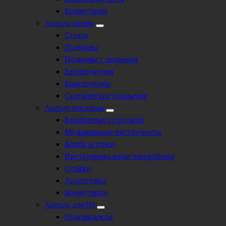
Коммутация
Аренда сцены
Сцены
Подиумы
Подиумы с задником
Европодиумы
Конструкции
Сценические покрытия
Аренда бэклайна
Барабанные установки
Музыкальные инструменты
Комбо и стеки
Инструментальные микрофоны
Стойки
Аксессуары
Коммутация
Аренда для DJ
Dj-комплекты