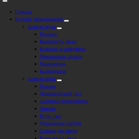
Главная
Каталог оборудования
Аренда звука
Караоке
Комплекты звука
Колонки и сабвуферы
Микшерные пульты
Микрофоны
Коммутация
Аренда света
Головы
Динамический свет
Заливные прожекторы
Лазеры
Ретро свет
Управление светом
Стойки для света
Комплекты света