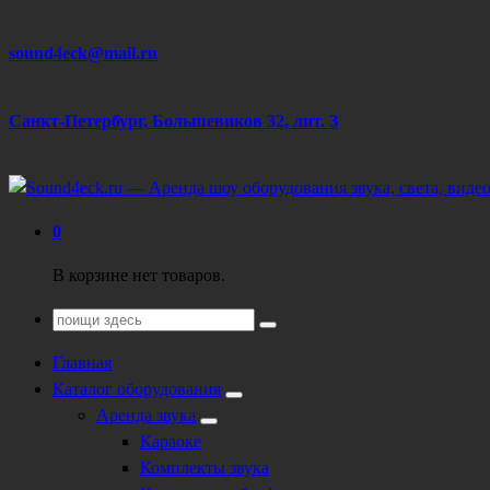
Перейти
sound4eck@mail.ru
к
содержанию
Санкт-Петербург, Большевиков 32, лит. З
Техническое обеспечение мероприятий
0
В корзине нет товаров.
Поиск
для:
Главная
Каталог оборудования
Аренда звука
Караоке
Комплекты звука