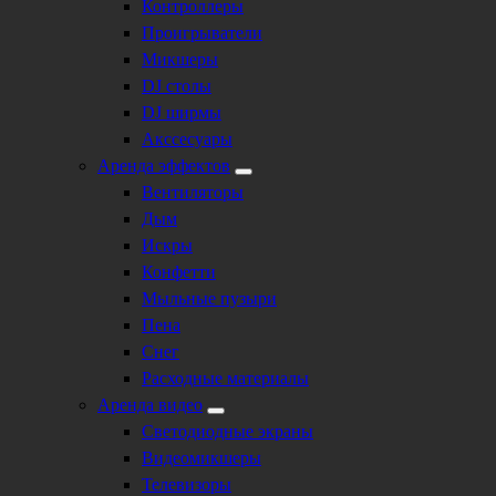
Контроллеры
Проигрыватели
Микшеры
DJ столы
DJ ширмы
Акссесуары
Аренда эффектов
Вентиляторы
Дым
Искры
Конфетти
Мыльные пузыри
Пена
Снег
Расходные материалы
Аренда видео
Светодиодные экраны
Видеомикшеры
Телевизоры