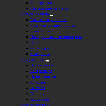
Конструкции
Сценические покрытия
Аренда бэклайна
Барабанные установки
Музыкальные инструменты
Комбо и стеки
Инструментальные микрофоны
Стойки
Аксессуары
Коммутация
Аренда для DJ
Dj-комплекты
Контроллеры
Проигрыватели
Микшеры
DJ столы
DJ ширмы
Акссесуары
Аренда эффектов