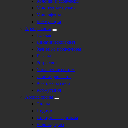
Колонки и сабвуферы
Микшерные пульты
Микрофоны
Коммутация
Аренда света
Головы
Динамический свет
Заливные прожекторы
Лазеры
Ретро свет
Управление светом
Стойки для света
Комплекты света
Коммутация
Аренда сцены
Сцены
Подиумы
Подиумы с задником
Европодиумы